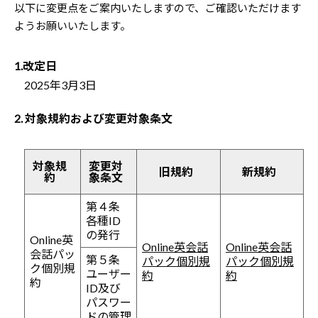
以下に変更点をご案内いたしますので、ご確認いただけます
ようお願いいたします。
1.改定日
2025年3月3日
2. 対象規約および変更対象条文
対象規
変更対
旧規約
新規約
約
象条文
第４条
各種ID
の発行
Online英
Online英会話
Online英会話
会話パッ
第５条
パック個別規
パック個別規
ク個別規
ユーザー
約
約
約
ID及び
パスワー
ドの管理