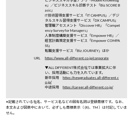
ビジネススキル学習アプリ「Mobile Knowledg
e」／ビジネススキル診断テスト「Biz SCORE B
asic」
IT技術習得支援サービス「IT CAMPUS」／デジ
タルスキル習得支援サービス「DX CAMPUS」
管理職アセスメント「Discover HR」「Compet
ency Survey for Managers」
人事制度構築支援サービス「Empower HR」／
経営計画策定支援サービス「Empower COMPA
SS」
転職支援サービス「Biz JOURNEY」ほか
URL
https://www.all-different.co.jp/corporate
▼ALL DIFFERENT株式会社では事業拡大に伴
い、採用活動にも力を入れています。
新卒採用
https://newgraduates.all-different.c
o.jp/
中途採用
https://career.all-different.co.jp/
※記載されている社名、サービス名などの固有名詞は登録商標です。なお、
本文および図表中において、必ずしも商標表示（ (R)、TM ）は付記していま
せん。