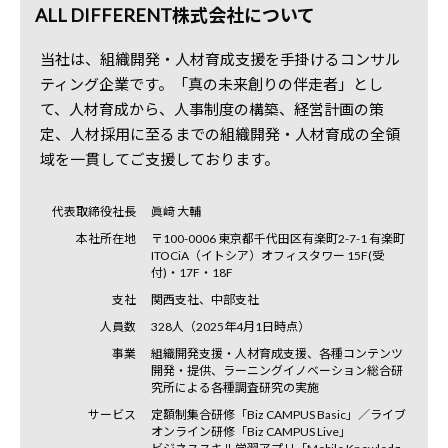
ALL DIFFERENT株式会社について
当社は、組織開発・人材育成支援を手掛けるコンサル
ティング企業です。「真の未来創りの伴走者」とし
て、人材育成から、人事制度の構築、経営計画の策
定、人材採用に至るまでの組織開発・人材育成の全領
域を一貫してご支援しております。
代表取締役社長
眞﨑 大輔
本社所在地
〒100-0006 東京都千代田区有楽町2-7-1 有楽町
ITOCiA（イトシア）オフィスタワー 15F(受
付)・17F・18F
支社
関西支社、中部支社
人員数
328人（2025年4月1日時点）
事業
組織開発支援・人材育成支援、各種コンテンツ
開発・提供、ラーニングイノベーション総合研
究所による各種調査研究の実施
サービス
定額制集合研修「Biz CAMPUS Basic」／ライブ
オンライン研修「Biz CAMPUS Live」