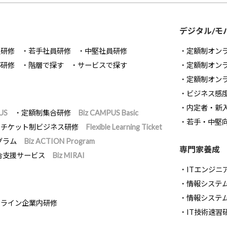
デジタル/モ
員研修
若手社員研修
中堅社員研修
定額制オン
部研修
階層で探す
サービスで探す
定額制オン
定額制オン
ビジネス感
内定者・新
US
定額制集合研修
Biz CAMPUS Basic
若手・中堅
チケット制ビジネス研修
Flexible Learning Ticket
グラム
Biz ACTION Program
専門家養成
合支援サービス
Biz MIRAI
ITエンジニ
情報システム開
情報システ
ンライン企業内研修
IT技術速習