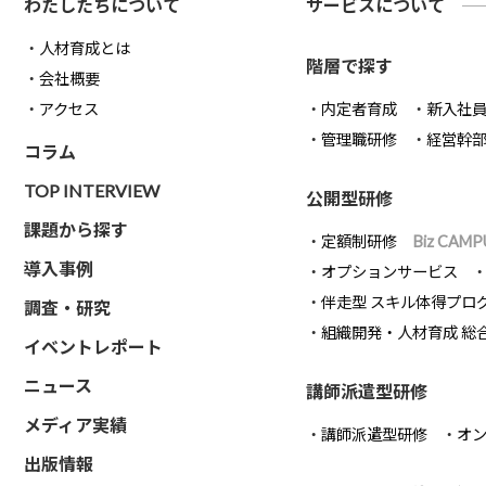
わたしたちについて
サービスについて
人材育成とは
階層で探す
会社概要
アクセス
内定者育成
新入社
管理職研修
経営幹
コラム
TOP INTERVIEW
公開型研修
課題から探す
定額制研修
Biz CAMP
導入事例
オプションサービス
伴走型 スキル体得プロ
調査・研究
組織開発・人材育成 総
イベントレポート
ニュース
講師派遣型研修
メディア実績
講師派遣型研修
オ
出版情報