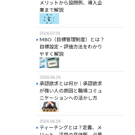
メリットから設問例、導入企
業まで解説
2026.07.01
MBO（目標管理制度）とは？
目標設定・評価方法をわかり
やすく解説
2026.06.26
承認欲求とは何か｜承認欲求
が強い人の原因と職場コミュ
ニケーションへの活かし方
2026.06.18
ティーチングとは？定義、メ
リット、活用の具体例、必要