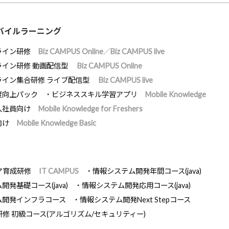
バイルラーニング
ライン研修
Biz CAMPUS Online／Biz CAMPUS live
ライン研修 動画配信型
Biz CAMPUS Online
ライン集合研修 ライブ配信型
Biz CAMPUS live
度向上パック
ビジネススキル学習アプリ
Mobile Knowledge
入社員向け
Mobile Knowledge for Freshers
向け
Mobile Knowledge Basic
ア育成研修
IT CAMPUS
情報システム開発年間コース(java)
発基礎コース(java)
情報システム開発応用コース(java)
ム開発インフラコース
情報システム開発Next Stepコース
研修 初級コース(アルゴリズム/セキュリティー)