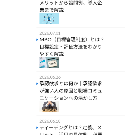
メリットから設問例、導入企
業まで解説
2026.07.01
MBO（目標管理制度）とは？
目標設定・評価方法をわかり
やすく解説
2026.06.26
承認欲求とは何か｜承認欲求
が強い人の原因と職場コミュ
ニケーションへの活かし方
2026.06.18
ティーチングとは？定義、メ
リット、活用の具体例、必要