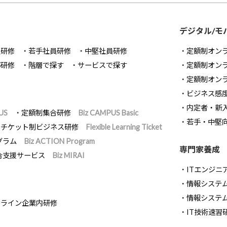
デジタル/モ
員研修
若手社員研修
中堅社員研修
定額制オン
部研修
階層で探す
サービスで探す
定額制オン
定額制オン
ビジネス感
内定者・新
US
定額制集合研修
Biz CAMPUS Basic
若手・中堅
チケット制ビジネス研修
Flexible Learning Ticket
グラム
Biz ACTION Program
専門家養成
合支援サービス
Biz MIRAI
ITエンジニ
情報システム開
情報システ
ンライン企業内研修
IT技術速習