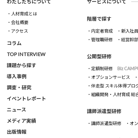
わたしたちについて
サービスについて
人材育成とは
階層で探す
会社概要
アクセス
内定者育成
新入社
管理職研修
経営幹
コラム
TOP INTERVIEW
公開型研修
課題から探す
定額制研修
Biz CAMP
導入事例
オプションサービス
伴走型 スキル体得プロ
調査・研究
組織開発・人材育成 総
イベントレポート
ニュース
講師派遣型研修
メディア実績
講師派遣型研修
オ
出版情報