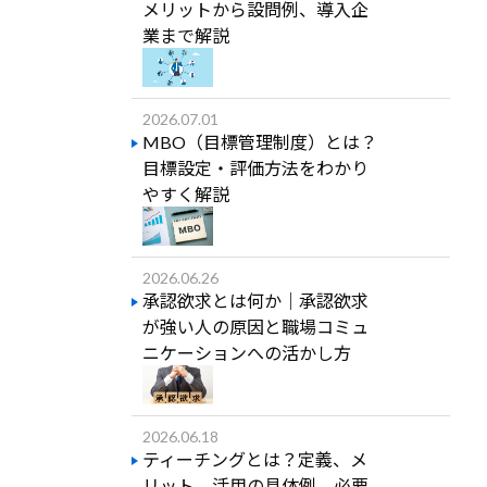
メリットから設問例、導入企
業まで解説
2026.07.01
MBO（目標管理制度）とは？
目標設定・評価方法をわかり
やすく解説
2026.06.26
承認欲求とは何か｜承認欲求
が強い人の原因と職場コミュ
ニケーションへの活かし方
2026.06.18
ティーチングとは？定義、メ
リット、活用の具体例、必要