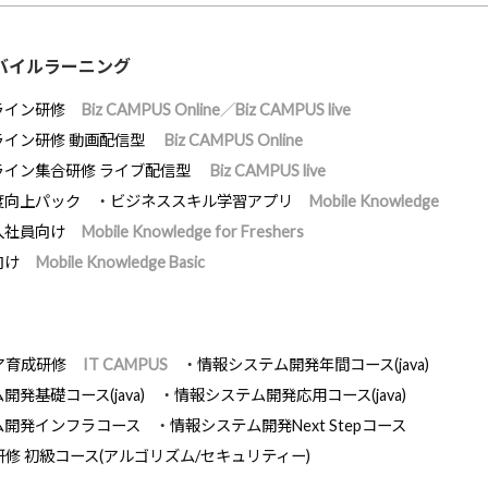
バイルラーニング
ライン研修
Biz CAMPUS Online／Biz CAMPUS live
ライン研修 動画配信型
Biz CAMPUS Online
ライン集合研修 ライブ配信型
Biz CAMPUS live
度向上パック
ビジネススキル学習アプリ
Mobile Knowledge
入社員向け
Mobile Knowledge for Freshers
向け
Mobile Knowledge Basic
ア育成研修
IT CAMPUS
情報システム開発年間コース(java)
発基礎コース(java)
情報システム開発応用コース(java)
ム開発インフラコース
情報システム開発Next Stepコース
研修 初級コース(アルゴリズム/セキュリティー)