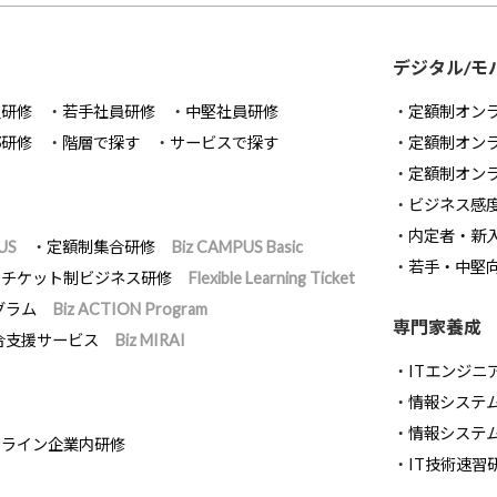
デジタル/モ
員研修
若手社員研修
中堅社員研修
定額制オン
部研修
階層で探す
サービスで探す
定額制オン
定額制オン
ビジネス感
内定者・新
US
定額制集合研修
Biz CAMPUS Basic
若手・中堅
チケット制ビジネス研修
Flexible Learning Ticket
グラム
Biz ACTION Program
専門家養成
合支援サービス
Biz MIRAI
ITエンジニ
情報システム開
情報システ
ンライン企業内研修
IT技術速習