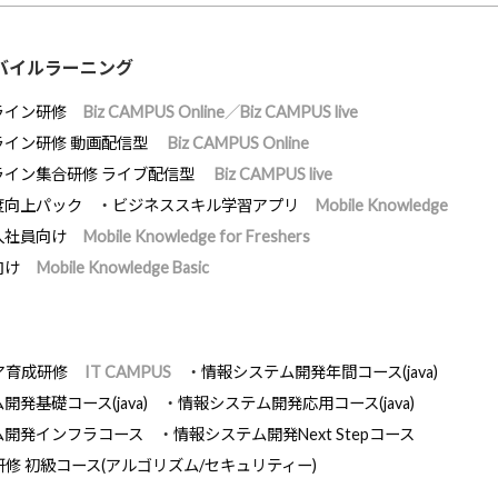
バイルラーニング
ライン研修
Biz CAMPUS Online／Biz CAMPUS live
ライン研修 動画配信型
Biz CAMPUS Online
ライン集合研修 ライブ配信型
Biz CAMPUS live
度向上パック
ビジネススキル学習アプリ
Mobile Knowledge
入社員向け
Mobile Knowledge for Freshers
向け
Mobile Knowledge Basic
ア育成研修
IT CAMPUS
情報システム開発年間コース(java)
発基礎コース(java)
情報システム開発応用コース(java)
ム開発インフラコース
情報システム開発Next Stepコース
研修 初級コース(アルゴリズム/セキュリティー)