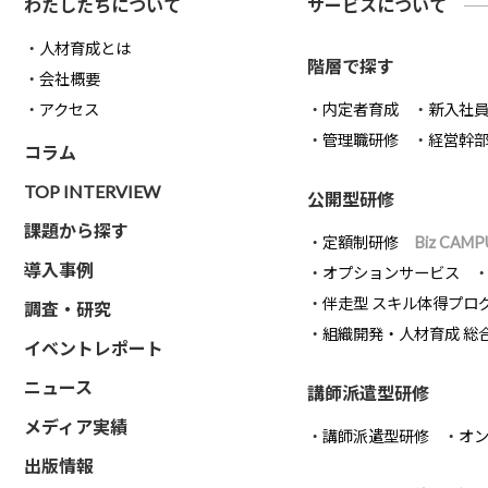
わたしたちについて
サービスについて
人材育成とは
階層で探す
会社概要
アクセス
内定者育成
新入社
管理職研修
経営幹
コラム
TOP INTERVIEW
公開型研修
課題から探す
定額制研修
Biz CAMP
導入事例
オプションサービス
伴走型 スキル体得プロ
調査・研究
組織開発・人材育成 総
イベントレポート
ニュース
講師派遣型研修
メディア実績
講師派遣型研修
オ
出版情報