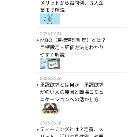
メリットから設問例、導入企
業まで解説
2026.07.01
MBO（目標管理制度）とは？
目標設定・評価方法をわかり
やすく解説
2026.06.26
承認欲求とは何か｜承認欲求
が強い人の原因と職場コミュ
ニケーションへの活かし方
2026.06.18
ティーチングとは？定義、メ
リット、活用の具体例、必要