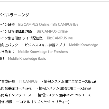
バイルラーニング
ライン研修
Biz CAMPUS Online／Biz CAMPUS live
ライン研修 動画配信型
Biz CAMPUS Online
ライン集合研修 ライブ配信型
Biz CAMPUS live
度向上パック
ビジネススキル学習アプリ
Mobile Knowledge
入社員向け
Mobile Knowledge for Freshers
向け
Mobile Knowledge Basic
ア育成研修
IT CAMPUS
情報システム開発年間コース(java)
発基礎コース(java)
情報システム開発応用コース(java)
ム開発インフラコース
情報システム開発Next Stepコース
研修 初級コース(アルゴリズム/セキュリティー)