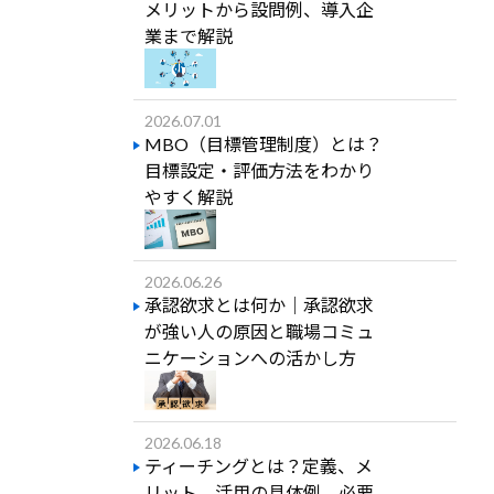
メリットから設問例、導入企
業まで解説
2026.07.01
MBO（目標管理制度）とは？
目標設定・評価方法をわかり
やすく解説
2026.06.26
承認欲求とは何か｜承認欲求
が強い人の原因と職場コミュ
ニケーションへの活かし方
2026.06.18
ティーチングとは？定義、メ
リット、活用の具体例、必要