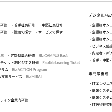
デジタル/モ
員研修
若手社員研修
中堅社員研修
定額制オン
部研修
階層で探す
サービスで探す
定額制オン
定額制オン
ビジネス感
内定者・新
US
定額制集合研修
Biz CAMPUS Basic
若手・中堅
チケット制ビジネス研修
Flexible Learning Ticket
グラム
Biz ACTION Program
専門家養成
合支援サービス
Biz MIRAI
ITエンジニ
情報システム開
情報システ
ンライン企業内研修
IT技術速習