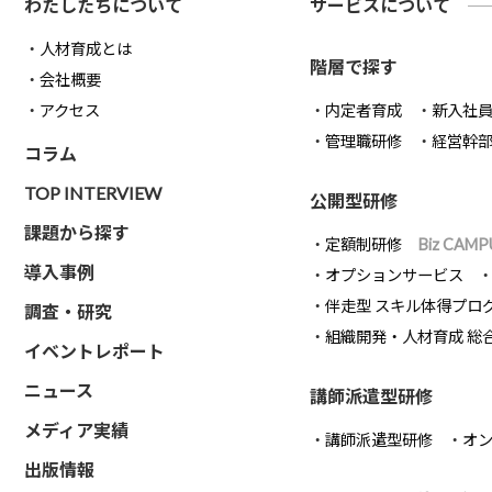
わたしたちについて
サービスについて
人材育成とは
階層で探す
会社概要
アクセス
内定者育成
新入社
管理職研修
経営幹
コラム
TOP INTERVIEW
公開型研修
課題から探す
定額制研修
Biz CAMP
導入事例
オプションサービス
伴走型 スキル体得プロ
調査・研究
組織開発・人材育成 総
イベントレポート
ニュース
講師派遣型研修
メディア実績
講師派遣型研修
オ
出版情報