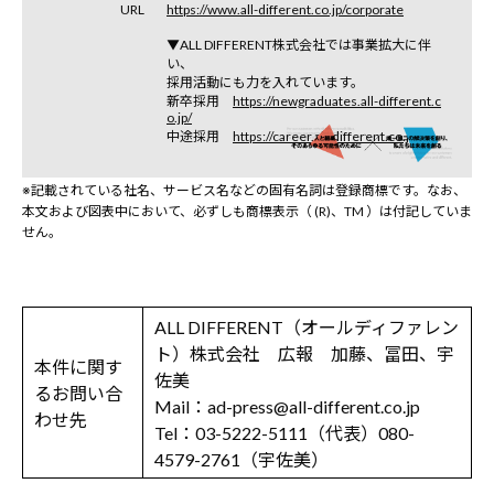
URL
https://www.all-different.co.jp/corporate
▼ALL DIFFERENT株式会社では事業拡大に伴
い、
採用活動にも力を入れています。
新卒採用
https://newgraduates.all-different.c
o.jp/
中途採用
https://career.all-different.co.jp/
※記載されている社名、サービス名などの固有名詞は登録商標です。なお、
本文および図表中において、必ずしも商標表示（ (R)、TM ）は付記していま
せん。
ALL DIFFERENT（オールディファレン
ト）株式会社 広報 加藤、冨田、宇
本件に関す
佐美
るお問い合
Mail：ad-press@all-different.co.jp
わせ先
Tel：03-5222-5111（代表）080-
4579-2761（宇佐美）