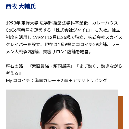
西牧 大輔氏
1993年 東洋大学 法学部 経営法学科卒業後、カレーハウス
CoCo壱番屋を運営する「株式会社ジャイロ」に入社。独立
制度を活用し 1996年12月に26歳で独立、株式会社スカイス
クレイパーを設立。現在は1都9県にココイチ29店舗、ラー
メン大戦争2店舗、美容サロン1店舗を経営。
座右の銘：『素直最強・頑固最悪』『まず動く、動きながら
考える』
My ココイチ：海幸カレー＋2 辛＋アサリトッピング