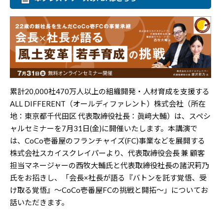
累計20,000社470万人以上の組織開発・人材育成を支援する
ALL DIFFERENT（オールディファレント）株式会社（所在
地：東京都千代田区 代表取締役社長：眞﨑大輔）は、スペシ
ャルセミナーを7月31日(金)に開催いたします。本講演で
は、CoCo壱番屋のフランチャイズ(FC)事業などを展開する
株式会社スカイスクレイパーより、代表取締役会長 兼 顧客
担当マネージャーの西牧大輔氏と代表取締役社長の諸沢莉乃
氏をお招きし、「会長×社長が語る『バトンを託す覚悟、受
け取る覚悟』～CoCo壱番屋FCの挑戦と開拓～」についてお
話いただきます。