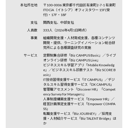
本社所在地
〒100-0006 東京都千代田区有楽町2-7-1 有楽町
ITOCiA（イトシア）オフィスタワー 15F(受
付)・17F・18F
支社
関西支社、中部支社
人員数
333人（2026年4月1日時点）
事業
組織開発支援・人材育成支援、各種コンテンツ
開発・提供、ラーニングイノベーション総合研
究所による各種調査研究の実施
サービス
定額制集合研修「Biz CAMPUS Basic」／ライブ
オンライン研修「Biz CAMPUS Live」
ビジネススキル学習アプリ「Mobile Knowledg
e」／ビジネススキル診断テスト「Biz SCORE B
asic」
IT技術習得支援サービス「IT CAMPUS」／デジ
タルスキル習得支援サービス「DX CAMPUS」
管理職アセスメント「Discover HR」「Compet
ency Survey for Managers」
人事制度構築支援サービス「Empower HR」／
経営計画策定支援サービス「Empower COMPA
SS」
転職支援サービス「Biz JOURNEY」／採用支
援・人材紹介サービス「Biz TALENT Bridge」ほ
か