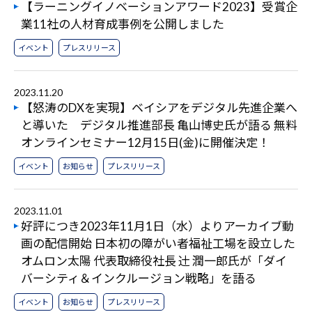
【ラーニングイノベーションアワード2023】受賞企
業11社の人材育成事例を公開しました
イベント
プレスリリース
2023.11.20
【怒涛のDXを実現】ベイシアをデジタル先進企業へ
と導いた デジタル推進部長 亀山博史氏が語る 無料
オンラインセミナー12月15日(金)に開催決定！
イベント
お知らせ
プレスリリース
2023.11.01
好評につき2023年11月1日（水）よりアーカイブ動
画の配信開始 日本初の障がい者福祉工場を設立した
オムロン太陽 代表取締役社長 辻󠄀 潤一郎氏が「ダイ
バーシティ＆インクルージョン戦略」を語る
イベント
お知らせ
プレスリリース