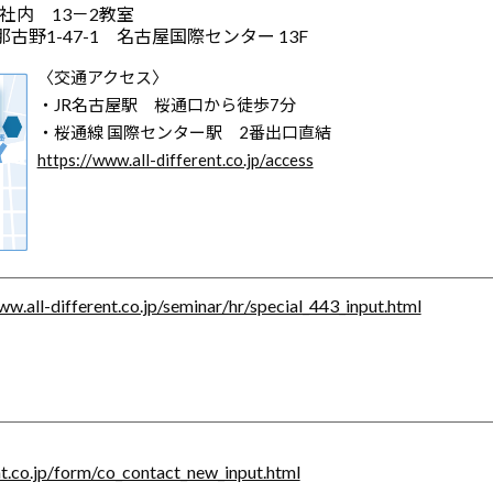
部支社内 13－2教室
野1-47-1 名古屋国際センター 13F
〈交通アクセス〉
・JR名古屋駅 桜通口から徒歩7分
・桜通線 国際センター駅 2番出口直結
https://www.all-different.co.jp/access
ww.all-different.co.jp/seminar/hr/special_443_input.html
nt.co.jp/form/co_contact_new_input.html