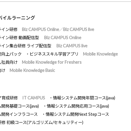
バイルラーニング
ライン研修
Biz CAMPUS Online／Biz CAMPUS live
ライン研修 動画配信型
Biz CAMPUS Online
ライン集合研修 ライブ配信型
Biz CAMPUS live
度向上パック
ビジネススキル学習アプリ
Mobile Knowledge
入社員向け
Mobile Knowledge for Freshers
向け
Mobile Knowledge Basic
ア育成研修
IT CAMPUS
情報システム開発年間コース(java)
発基礎コース(java)
情報システム開発応用コース(java)
ム開発インフラコース
情報システム開発Next Stepコース
研修 初級コース(アルゴリズム/セキュリティー)