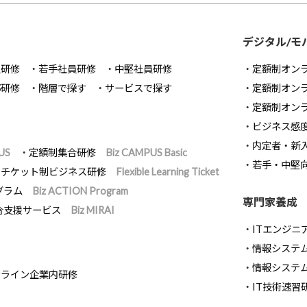
デジタル/モ
員研修
若手社員研修
中堅社員研修
定額制オン
部研修
階層で探す
サービスで探す
定額制オン
定額制オン
ビジネス感
内定者・新
US
定額制集合研修
Biz CAMPUS Basic
若手・中堅
チケット制ビジネス研修
Flexible Learning Ticket
グラム
Biz ACTION Program
専門家養成
合支援サービス
Biz MIRAI
ITエンジニ
情報システム開
情報システ
ンライン企業内研修
IT技術速習