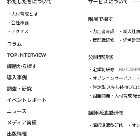
わたしたちについて
サービスについて
人材育成とは
階層で探す
会社概要
アクセス
内定者育成
新入社
管理職研修
経営幹
コラム
TOP INTERVIEW
公開型研修
課題から探す
定額制研修
Biz CAMP
導入事例
オプションサービス
伴走型 スキル体得プロ
調査・研究
組織開発・人材育成 総
イベントレポート
ニュース
講師派遣型研修
メディア実績
講師派遣型研修
オ
出版情報