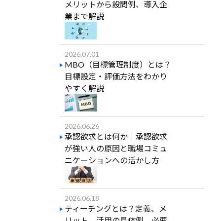
メリットから設問例、導入企
業まで解説
2026.07.01
MBO（目標管理制度）とは？
目標設定・評価方法をわかり
やすく解説
2026.06.26
承認欲求とは何か｜承認欲求
が強い人の原因と職場コミュ
ニケーションへの活かし方
2026.06.18
ティーチングとは？定義、メ
リット、活用の具体例、必要