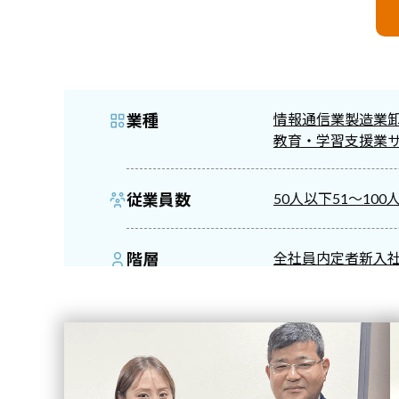
業種
情報通信業
製造業
教育・学習支援業
従業員数
50人以下
51～100
階層
全社員
内定者
新入
Competency Survey 
サービス
Biz CAMPUS Onlin
課題
ビジョンの理解・