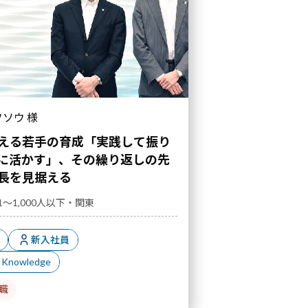
ソウ 様
える若手の育成「実践して振り
に活かす」、その繰り返しの先
クリア
長を見据える
1～1,000人以下・関東
新入社員
e Knowledge
職