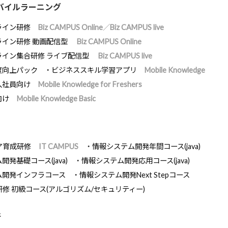
バイルラーニング
ライン研修
Biz CAMPUS Online／Biz CAMPUS live
ライン研修 動画配信型
Biz CAMPUS Online
ライン集合研修 ライブ配信型
Biz CAMPUS live
度向上パック
ビジネススキル学習アプリ
Mobile Knowledge
入社員向け
Mobile Knowledge for Freshers
向け
Mobile Knowledge Basic
ア育成研修
IT CAMPUS
情報システム開発年間コース(java)
発基礎コース(java)
情報システム開発応用コース(java)
ム開発インフラコース
情報システム開発Next Stepコース
研修 初級コース(アルゴリズム/セキュリティー)
断