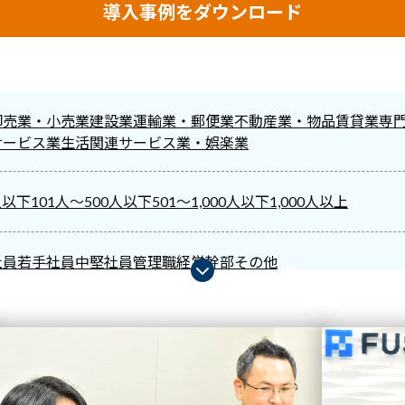
導入事例をダウンロード
卸売業・小売業
建設業
運輸業・郵便業
不動産業・物品賃貸業
専
サービス業
生活関連サービス業・娯楽業
人以下
101人～500人以下
501～1,000人以下
1,000人以上
社員
若手社員
中堅社員
管理職
経営幹部
その他
for Managers
Biz SCORE for Managers
Biz ACTION Program
IT
e
Biz CAMPUS Basic
Biz SCORE Basic
Mobile Knowledge
講師派
伝達
生産性
コミュニケーション能力
OJT制度
早期離職
自立自走/