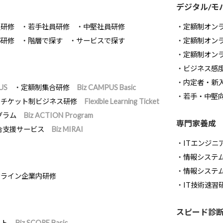
デジタル/モ
員研修
若手社員研修
中堅社員研修
定額制オン
部研修
階層で探す
サービスで探す
定額制オン
定額制オン
ビジネス感
内定者・新
US
定額制集合研修
Biz CAMPUS Basic
若手・中堅
チケット制ビジネス研修
Flexible Learning Ticket
グラム
Biz ACTION Program
専門家養成
合支援サービス
Biz MIRAI
ITエンジニ
情報システム開
情報システ
ンライン企業内研修
IT技術速習
スピード診
スト
Biz SCORE Basic