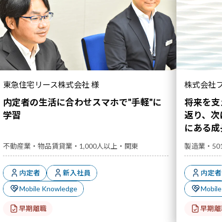
ネジメント
アセスメント
キャリアプラン
階層別研修
学ぶ風土
・沖縄
東急住宅リース株式会社 様
株式会社フ
内定者の生活に合わせスマホで"手軽"に
将来を支
学習
返り、次
にある成
不動産業・物品賃貸業・1,000人以上・関東
製造業・50
内定者
新入社員
内定者
Mobile Knowledge
Mobil
早期離職
早期離