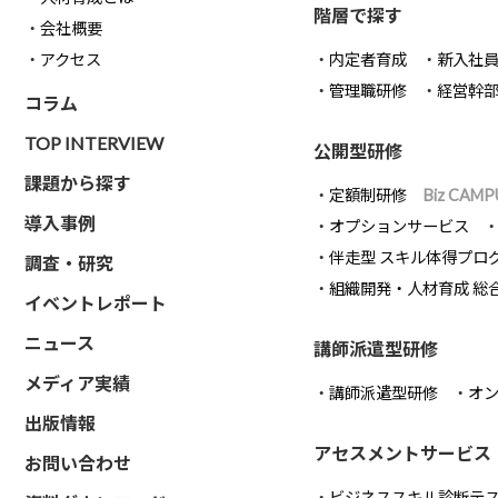
階層で探す
会社概要
アクセス
内定者育成
新入社
管理職研修
経営幹
コラム
TOP INTERVIEW
公開型研修
課題から探す
定額制研修
Biz CAMP
導入事例
オプションサービス
伴走型 スキル体得プロ
調査・研究
組織開発・人材育成 総
イベントレポート
ニュース
講師派遣型研修
メディア実績
講師派遣型研修
オ
出版情報
アセスメントサービス
お問い合わせ
ビジネススキル診断テ