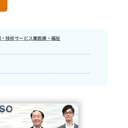
門・技術サービス業
医療・福祉
 CAMPUS
Biz CAMPUS Live
Biz CAMPUS
遣型研修
主体性
リーダーシップ
チームビルディング