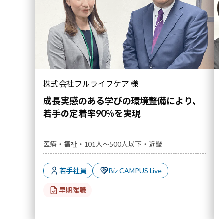
教育体系の構築
マ
エリア
関東
中部
近畿
九州
その他
株式会社フルライフケア 様
成長実感のある学びの環境整備により、
若手の定着率90％を実現
医療・福祉・101人～500人以下・近畿
若手社員
Biz CAMPUS Live
早期離職