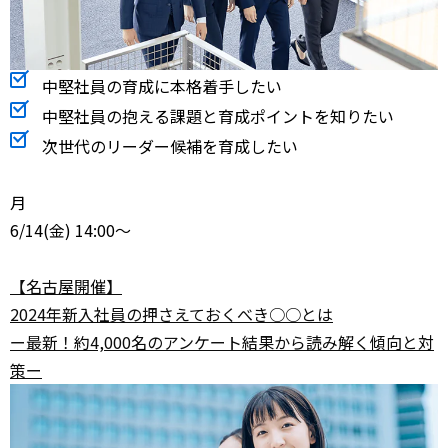
中堅社員の育成に本格着手したい
中堅社員の抱える課題と育成ポイントを知りたい
次世代のリーダー候補を育成したい
月
6/14
(金) 14:00～
【名古屋開催】
2024年新入社員の押さえておくべき○○とは
ー最新！約4,000名のアンケート結果から読み解く傾向と対
策ー