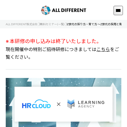
ALL DIFFERENT株式会社
無料セミナー(一覧)
Z世代の採り方・育て方 ～Z世代の採用と育成
※ 本研修の申し込みは終了いたしました。
現在開催中の特別ご招待研修につきましては
こちら
をご
覧ください。