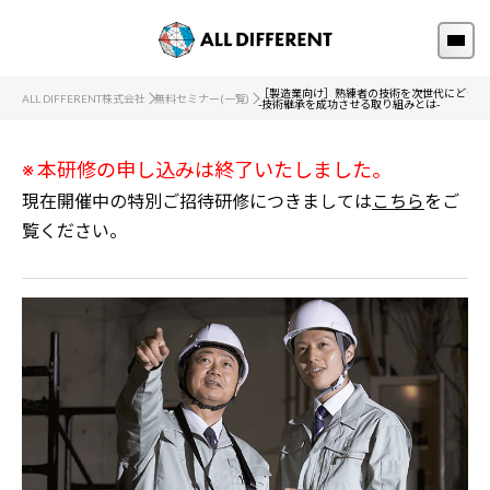
［製造業向け］熟練者の技術を次世代にどうつ
ALL DIFFERENT株式会社
無料セミナー(一覧)
-技術継承を成功させる取り組みとは-
※ 本研修の申し込みは終了いたしました。
現在開催中の特別ご招待研修につきましては
こちら
をご
覧ください。