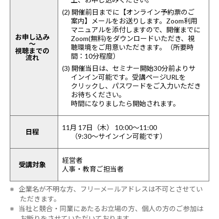
(2) 開催前日までに【オンライン予約票のご
案内】メールをお送りします。Zoom利用
マニュアルを添付しますので、開催までに
お申し込み
Zoom(無料)をダウンロードいただき、視
～
聴環境をご用意いただきます。（所要時
視聴までの
間：10分程度）
流れ
(3) 開催当日は、セミナー開始30分前よりサ
インイン可能です。受講ページURLを
クリックし、パスワードをご入力いただき
お待ちください。
時間になりましたら開始されます。
11月 17日（木） 10:00～11:00
日程
（9:30～サインイン可能です）
経営者
受講対象
人事・教育ご担当者
※ 企業名が不明な方、フリーメールアドレスは不可とさせてい
ただきます。
※ 当社と競合・同業にあたるお立場の方、個人の方のご参加は
お断りをさせていただいております。