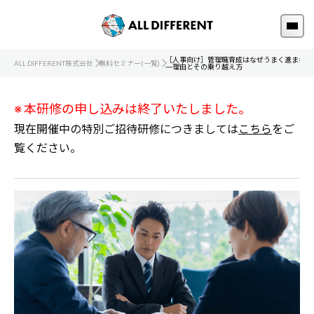
［人事向け］管理職育成はなぜうまく進まない
ALL DIFFERENT株式会社
無料セミナー(一覧)
―理由とその乗り越え方
※ 本研修の申し込みは終了いたしました。
現在開催中の特別ご招待研修につきましては
こちら
をご
覧ください。