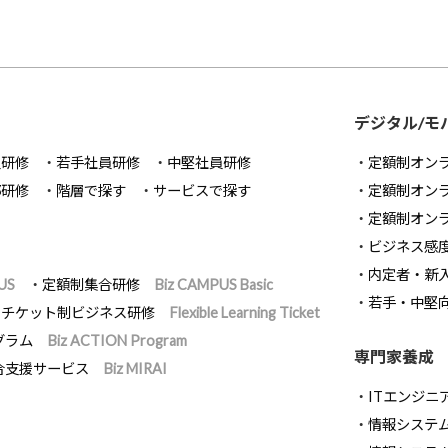
デジタル/モ
員研修
若手社員研修
中堅社員研修
定額制オン
部研修
階層で探す
サービスで探す
定額制オン
定額制オン
ビジネス感
内定者・新
US
定額制集合研修
Biz CAMPUS Basic
若手・中堅
チケット制ビジネス研修
Flexible Learning Ticket
グラム
Biz ACTION Program
専門家養成
合支援サービス
Biz MIRAI
ITエンジニ
情報システム開