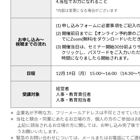
4.当社でお力になれること
*内容は変更になる場合がございます
(1) 申し込みフォームに必要事項をご記
(2) 開催前日までに【オンライン予約票
でにZoom(無料)をダウンロードいた
お申し込み～
視聴までの流れ
(3) 開催当日は、セミナー開始30分前よ
クリックし、パスワードをご入力いた
時間になりましたら開始されます。
日程
12月 19日（月） 15:00～16:00
（14:30
経営者
受講対象
人事・教育責任者
人事・教育担当者
※ 企業名が不明な方、フリーメールアドレスは不可とさせていた
※ 当社と競合・同業にあたるお立場の方、個人の方のご参加はお
上記に該当されるお立場の方に関しては、お申し込み完了後で
うお願いいたします。
※ 緊急のお問い合わせについては、メールまたはお電話にてご連