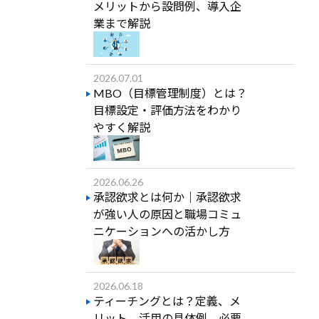
メリットから設問例、導入企
業まで解説
2026.07.01
MBO（目標管理制度）とは？
目標設定・評価方法をわかり
やすく解説
2026.06.26
承認欲求とは何か｜承認欲求
が強い人の原因と職場コミュ
ニケーションへの活かし方
2026.06.18
ティーチングとは？定義、メ
リット、活用の具体例、必要