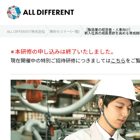
［製造業の経営者・人事向け］
ALL DIFFERENT株式会社
無料セミナー(一覧)
新入社員の成長意欲を高める育成施
※ 本研修の申し込みは終了いたしました。
現在開催中の特別ご招待研修につきましては
こちら
をご