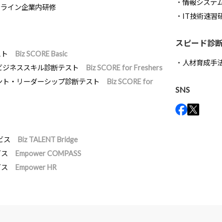
情報システ
ンライン企業内研修
IT技術速習
スピード診
スト
Biz SCORE Basic
人材育成手
ビジネススキル診断テスト
Biz SCORE for Freshers
ント・リーダーシップ診断テスト
Biz SCORE for
SNS
ビス
Biz TALENT Bridge
ビス
Empower COMPASS
ビス
Empower HR