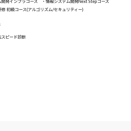
ム開発インフラコース
情報システム開発Next Stepコース
研修 初級コース(アルゴリズム/セキュリティー)
断
法スピード診断