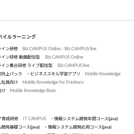
バイルラーニング
ライン研修
Biz CAMPUS Online／Biz CAMPUS live
ライン研修 動画配信型
Biz CAMPUS Online
ライン集合研修 ライブ配信型
Biz CAMPUS live
度向上パック
ビジネススキル学習アプリ
Mobile Knowledge
入社員向け
Mobile Knowledge for Freshers
向け
Mobile Knowledge Basic
ア育成研修
IT CAMPUS
情報システム開発年間コース(java)
発基礎コース(java)
情報システム開発応用コース(java)