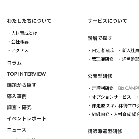
わたしたちについて
サービスについて
人材育成とは
階層で探す
会社概要
アクセス
内定者育成
新入社
管理職研修
経営幹
コラム
TOP INTERVIEW
公開型研修
課題から探す
定額制研修
Biz CAMP
導入事例
オプションサービス
伴走型 スキル体得プロ
調査・研究
組織開発・人材育成 総
イベントレポート
ニュース
講師派遣型研修