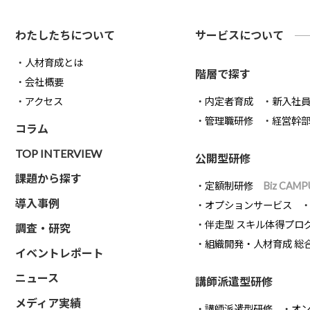
わたしたちについて
サービスについて
人材育成とは
階層で探す
会社概要
アクセス
内定者育成
新入社
管理職研修
経営幹
コラム
TOP INTERVIEW
公開型研修
課題から探す
定額制研修
Biz CAMP
導入事例
オプションサービス
伴走型 スキル体得プロ
調査・研究
組織開発・人材育成 総
イベントレポート
ニュース
講師派遣型研修
メディア実績
講師派遣型研修
オ