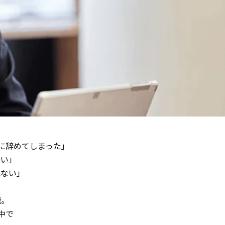
に辞めてしまった」
ない」
れない」
職。
中で