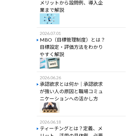
メリットから設問例、導入企
業まで解説
2026.07.01
MBO（目標管理制度）とは？
目標設定・評価方法をわかり
やすく解説
2026.06.26
承認欲求とは何か｜承認欲求
が強い人の原因と職場コミュ
ニケーションへの活かし方
2026.06.18
ティーチングとは？定義、メ
リット、活用の具体例、必要