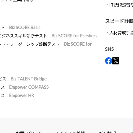
IT技術速習
スピード診
スト
Biz SCORE Basic
人材育成手
ビジネススキル診断テスト
Biz SCORE for Freshers
ント・リーダーシップ診断テスト
Biz SCORE for
SNS
ビス
Biz TALENT Bridge
ビス
Empower COMPASS
ビス
Empower HR