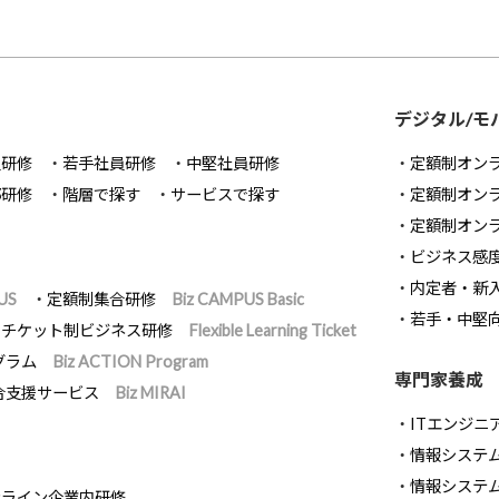
デジタル/モ
員研修
若手社員研修
中堅社員研修
定額制オン
部研修
階層で探す
サービスで探す
定額制オン
定額制オン
ビジネス感
内定者・新
US
定額制集合研修
Biz CAMPUS Basic
若手・中堅
チケット制ビジネス研修
Flexible Learning Ticket
グラム
Biz ACTION Program
専門家養成
合支援サービス
Biz MIRAI
ITエンジニ
情報システム開
情報システ
ンライン企業内研修