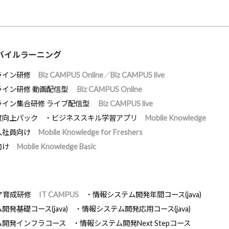
バイルラーニング
ライン研修
Biz CAMPUS Online／Biz CAMPUS live
ライン研修 動画配信型
Biz CAMPUS Online
ライン集合研修 ライブ配信型
Biz CAMPUS live
度向上パック
ビジネススキル学習アプリ
Mobile Knowledge
入社員向け
Mobile Knowledge for Freshers
向け
Mobile Knowledge Basic
ア育成研修
IT CAMPUS
情報システム開発年間コース(java)
発基礎コース(java)
情報システム開発応用コース(java)
ム開発インフラコース
情報システム開発Next Stepコース