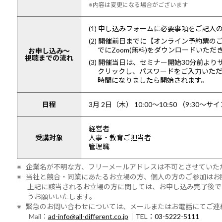
※内容は変更になる場合がございます
(1) 申し込みフォームに必要事項をご記
(2) 開催前日までに【オンライン予約票
でにZoom(無料)をダウンロードいた
お申し込み～
視聴までの流れ
(3) 開催当日は、セミナー開始30分前よ
クリックし、パスワードをご入力いた
時間になりましたら開始されます。
日程
3月 2日（木） 10:00～10:50
（9:30～サ
経営者
受講対象
人事・教育ご担当者
管理職
※ 企業名が不明な方、フリーメールアドレスは不可とさせていた
※ 当社と競合・同業にあたるお立場の方、個人の方のご参加はお
上記に該当されるお立場の方に関しては、お申し込み完了後で
うお願いいたします。
※ 緊急のお問い合わせについては、メールまたはお電話にてご連
Mail：
ad-info@all-different.co.jp
｜
TEL：03-5222-5111