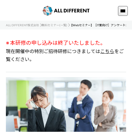
ALL DIFFERENT株式会社
無料セミナー(一覧)
【Webセミナー】［IT業向け］アンケートから
※ 本研修の申し込みは終了いたしました。
現在開催中の特別ご招待研修につきましては
こちら
をご
覧ください。