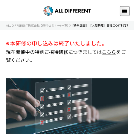
ALL DIFFERENT株式会社
無料セミナー(一覧)
【特別企画】【大阪開催】貴社のOJT制度再点
※ 本研修の申し込みは終了いたしました。
現在開催中の特別ご招待研修につきましては
こちら
をご
覧ください。