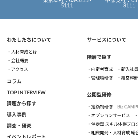
東京本社：
03-5222-
中部支社：
05
5111
8111
わたしたちについて
サービスについて
人材育成とは
階層で探す
会社概要
アクセス
内定者育成
新入社
管理職研修
経営幹
コラム
TOP INTERVIEW
公開型研修
課題から探す
定額制研修
Biz CAMP
導入事例
オプションサービス
伴走型 スキル体得プロ
調査・研究
組織開発・人材育成 総
イベントレポート