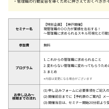
・管理職の行動変容を導くために押さえておくべきポ
【特別企画】【神戸開催】
セミナー名
現管理職の○○力が業績を左右する！
～管理職に求められるスキル可視化と行動
参加費
無料
1. これからの管理職に求められること
2. 変わらない管理職に変わってもらうため
プログラム
3. まとめ
※内容は変更になる場合がございます
(1) 申し込みフォームに必要事項をご記
お申し込み～
(2) 開催前日までに【予約票のご案内】メ
視聴までの流れ
(3) 開催当日は、セミナー開始20分前よ