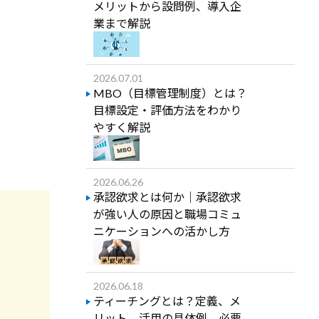
メリットから設問例、導入企
業まで解説
2026.07.01
MBO（目標管理制度）とは？
目標設定・評価方法をわかり
やすく解説
2026.06.26
承認欲求とは何か｜承認欲求
が強い人の原因と職場コミュ
ニケーションへの活かし方
2026.06.18
ティーチングとは？定義、メ
リット、活用の具体例、必要