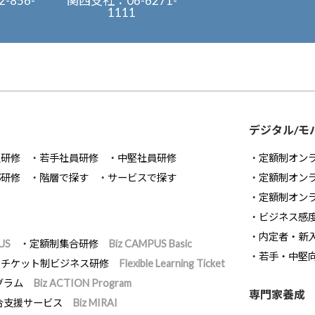
2-856-
関西支社：
06-6271-
1111
デジタル/モ
員研修
若手社員研修
中堅社員研修
定額制オン
部研修
階層で探す
サービスで探す
定額制オン
定額制オン
ビジネス感
内定者・新
US
定額制集合研修
Biz CAMPUS Basic
若手・中堅
チケット制ビジネス研修
Flexible Learning Ticket
グラム
Biz ACTION Program
専門家養成
合支援サービス
Biz MIRAI