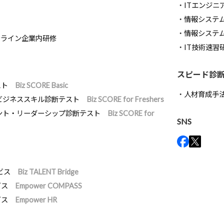
ITエンジニ
情報システム開
情報システ
ンライン企業内研修
IT技術速習
スピード診
スト
Biz SCORE Basic
人材育成手
ビジネススキル診断テスト
Biz SCORE for Freshers
ント・リーダーシップ診断テスト
Biz SCORE for
SNS
ビス
Biz TALENT Bridge
ビス
Empower COMPASS
ビス
Empower HR