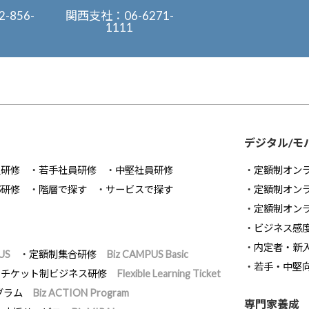
2-856-
関西支社：
06-6271-
1111
デジタル/モ
員研修
若手社員研修
中堅社員研修
定額制オン
部研修
階層で探す
サービスで探す
定額制オン
定額制オン
ビジネス感
内定者・新
US
定額制集合研修
Biz CAMPUS Basic
若手・中堅
チケット制ビジネス研修
Flexible Learning Ticket
グラム
Biz ACTION Program
専門家養成