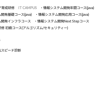
ア育成研修
IT CAMPUS
情報システム開発年間コース(java)
発基礎コース(java)
情報システム開発応用コース(java)
ム開発インフラコース
情報システム開発Next Stepコース
研修 初級コース(アルゴリズム/セキュリティー)
断
法スピード診断