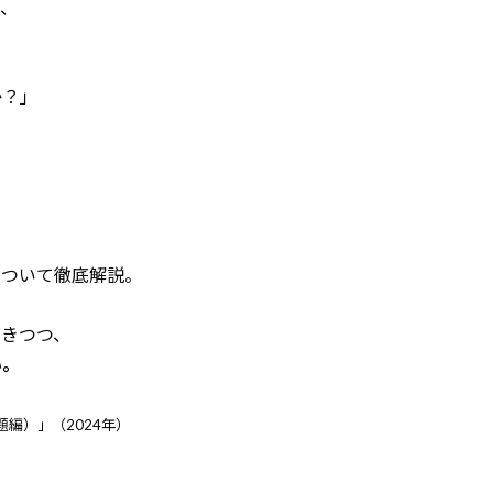
、
か？」
について徹底解説。
きつつ、
い。
編）」（2024年）