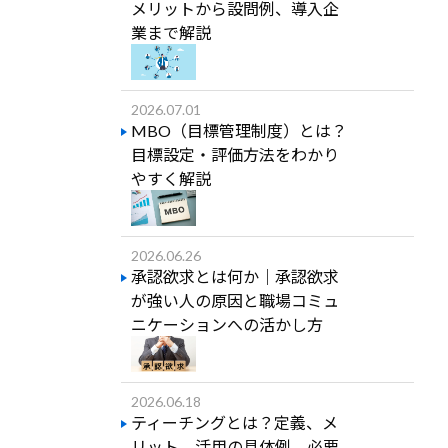
メリットから設問例、導入企
業まで解説
2026.07.01
MBO（目標管理制度）とは？
目標設定・評価方法をわかり
やすく解説
2026.06.26
承認欲求とは何か｜承認欲求
が強い人の原因と職場コミュ
ニケーションへの活かし方
2026.06.18
ティーチングとは？定義、メ
リット、活用の具体例、必要