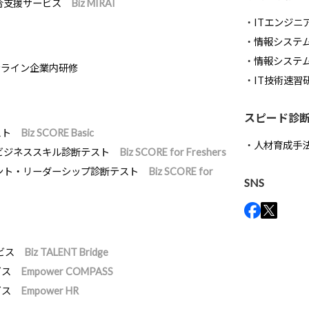
合支援サービス
Biz MIRAI
ITエンジニ
情報システム開
情報システ
ンライン企業内研修
IT技術速習
スピード診
スト
Biz SCORE Basic
人材育成手
ビジネススキル診断テスト
Biz SCORE for Freshers
ント・リーダーシップ診断テスト
Biz SCORE for
SNS
ビス
Biz TALENT Bridge
ビス
Empower COMPASS
ビス
Empower HR