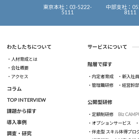
東京本社：
03-5222-
中部支社：
05
5111
8111
わたしたちについて
サービスについて
人材育成とは
階層で探す
会社概要
アクセス
内定者育成
新入社
管理職研修
経営幹
コラム
TOP INTERVIEW
公開型研修
課題から探す
定額制研修
Biz CAMP
導入事例
オプションサービス
伴走型 スキル体得プロ
調査・研究