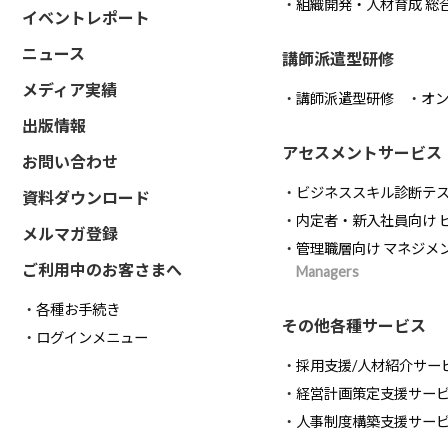
組織開発・人材育成 総
イベントレポート
ニュース
講師派遣型研修
メディア実績
講師派遣型研修
オ
出版情報
アセスメントサービス
お問い合わせ
ビジネススキル診断テ
資料ダウンロード
内定者・新入社員向け 
メルマガ登録
管理職層向け マネジメ
ご利用中のお客さまへ
Managers
各種お手続き
その他各種サービス
ログインメニュー
採用支援/人材紹介サー
経営計画策定支援サー
人事制度構築支援サー