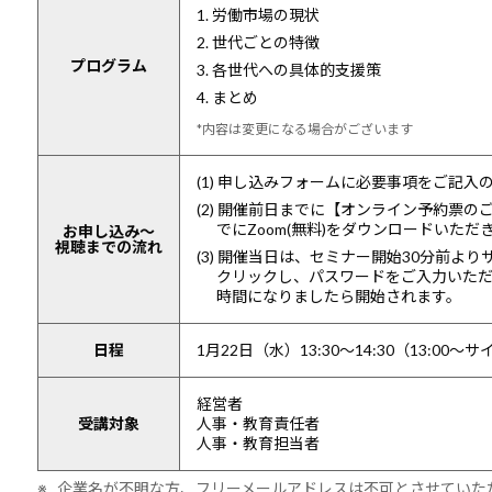
1. 労働市場の現状
2. 世代ごとの特徴
プログラム
3. 各世代への具体的支援策
4. まとめ
*内容は変更になる場合がございます
(1) 申し込みフォームに必要事項をご記
(2) 開催前日までに【オンライン予約票
でにZoom(無料)をダウンロードいた
お申し込み～
視聴までの流れ
(3) 開催当日は、セミナー開始30分前よ
クリックし、パスワードをご入力いた
時間になりましたら開始されます。
日程
1月22日（水）13:30～14:30（13:00
経営者
受講対象
人事・教育責任者
人事・教育担当者
※ 企業名が不明な方、フリーメールアドレスは不可とさせていた