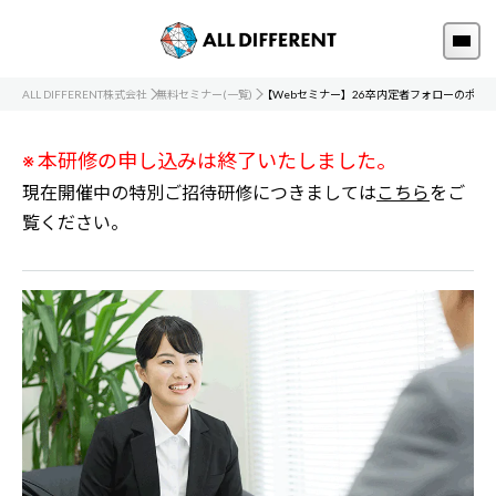
ALL DIFFERENT株式会社
無料セミナー(一覧)
【Webセミナー】26卒内定者フォローのポイ
※ 本研修の申し込みは終了いたしました。
現在開催中の特別ご招待研修につきましては
こちら
をご
覧ください。