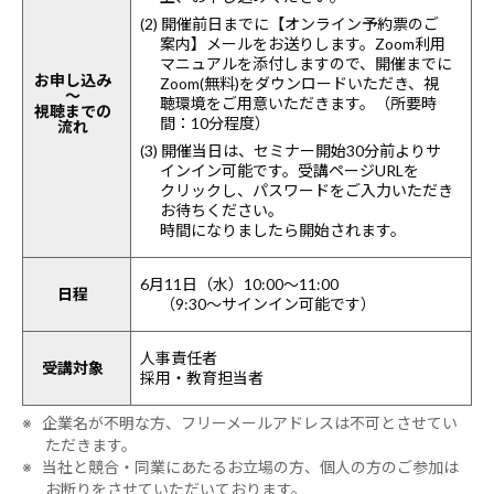
(2) 開催前日までに【オンライン予約票のご
案内】メールをお送りします。Zoom利用
マニュアルを添付しますので、開催までに
お申し込み
Zoom(無料)をダウンロードいただき、視
～
聴環境をご用意いただきます。（所要時
視聴までの
間：10分程度）
流れ
(3) 開催当日は、セミナー開始30分前よりサ
インイン可能です。受講ページURLを
クリックし、パスワードをご入力いただき
お待ちください。
時間になりましたら開始されます。
6月11日（水）10:00～11:00
日程
（9:30～サインイン可能です）
人事責任者
受講対象
採用・教育担当者
※ 企業名が不明な方、フリーメールアドレスは不可とさせてい
ただきます。
※ 当社と競合・同業にあたるお立場の方、個人の方のご参加は
お断りをさせていただいております。