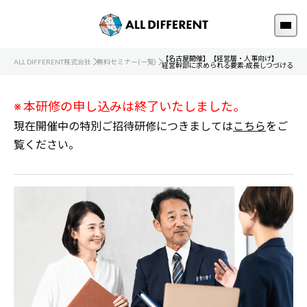
【名古屋開催】【経営層・人事向け】
ALL DIFFERENT株式会社
無料セミナー(一覧)
経営幹部に求められる要素-成長しつづける組織
※ 本研修の申し込みは終了いたしました。
現在開催中の特別ご招待研修につきましては
こちら
をご
覧ください。