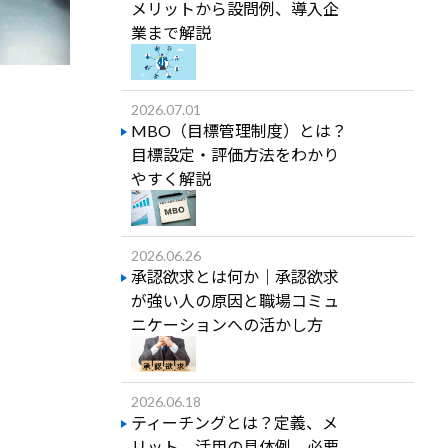
メリットから設問例、導入企
業まで解説
2026.07.01
MBO（目標管理制度）とは？
目標設定・評価方法をわかり
やすく解説
2026.06.26
承認欲求とは何か｜承認欲求
が強い人の原因と職場コミュ
ニケーションへの活かし方
2026.06.18
ティーチングとは？定義、メ
リット、活用の具体例、必要