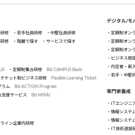
デジタル/モ
員研修
若手社員研修
中堅社員研修
定額制オン
部研修
階層で探す
サービスで探す
定額制オン
定額制オン
ビジネス感
内定者・新
US
定額制集合研修
Biz CAMPUS Basic
若手・中堅
チケット制ビジネス研修
Flexible Learning Ticket
グラム
Biz ACTION Program
専門家養成
合支援サービス
Biz MIRAI
ITエンジニ
情報システム開
情報システ
ンライン企業内研修
IT技術速習