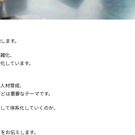
します。
複雑化、
変化しています。
ト人材育成、
などは重要なテーマです。
として体系化していくのか、
トをお伝えします。