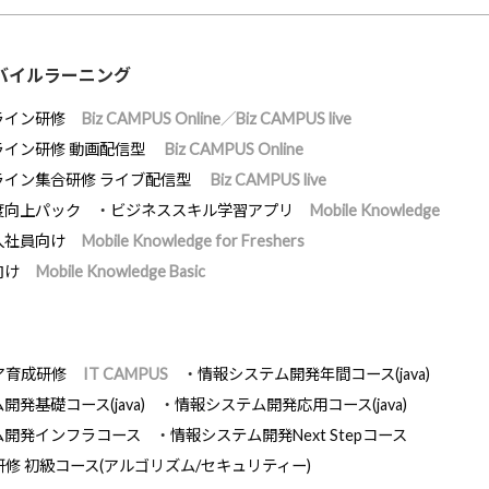
バイルラーニング
ライン研修
Biz CAMPUS Online／Biz CAMPUS live
ライン研修 動画配信型
Biz CAMPUS Online
ライン集合研修 ライブ配信型
Biz CAMPUS live
度向上パック
ビジネススキル学習アプリ
Mobile Knowledge
入社員向け
Mobile Knowledge for Freshers
向け
Mobile Knowledge Basic
ア育成研修
IT CAMPUS
情報システム開発年間コース(java)
発基礎コース(java)
情報システム開発応用コース(java)
ム開発インフラコース
情報システム開発Next Stepコース
研修 初級コース(アルゴリズム/セキュリティー)