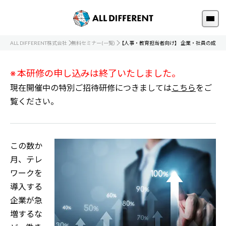
ALL DIFFERENT株式会社
無料セミナー(一覧)
【人事・教育担当者向け】 企業・社員の成長
※ 本研修の申し込みは終了いたしました。
現在開催中の特別ご招待研修につきましては
こちら
をご
覧ください。
この数か
月、テレ
ワークを
導入する
企業が急
増するな