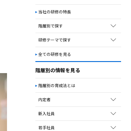
次期リーダー育成
自立・自走／主体性向上
当社の研修の特長
視野・視座の獲得
階層別で探す
教育体系の構築
キャリアプラン構築
新入社員向け研修
研修テーマで探す
若手社員向け研修
ビジネススキル
全ての研修を見る
中堅社員向け研修
コミュニケーションスキル
管理職向け研修
マネジメント
階層別の情報を見る
経営幹部向け研修
ビジネス知識
階層別の育成法とは
職種別研修
業界別研修
内定者
育成方法のポイントを見る
新入社員
関連コラムを読む
育成方法のポイントを見る
若手社員
サービスを探す