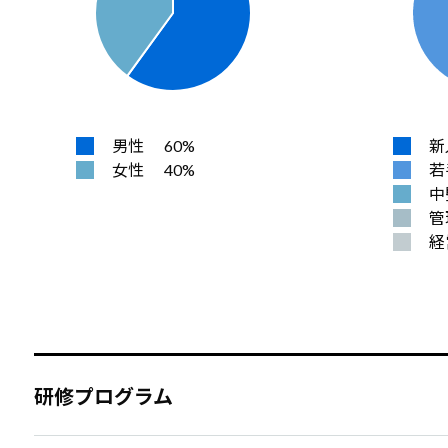
男性
60%
新
女性
40%
若
中
管
経
研修プログラム