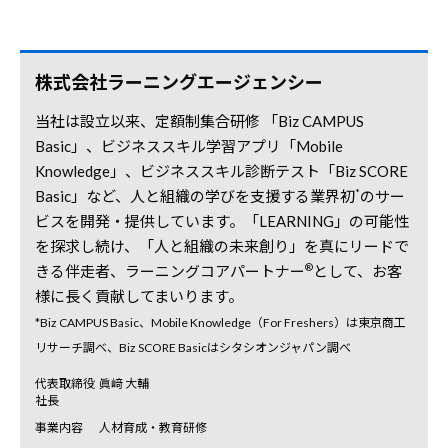
株式会社ラーニングエージェンシー
当社は設立以来、定額制集合研修 「Biz CAMPUS
Basic」、ビジネススキル学習アプリ「Mobile
Knowledge」、ビジネススキル診断テスト「Biz SCORE
*
Basic」など、人と組織の学びを支援する業界初
のサー
ビスを開発・提供しています。「LEARNING」の可能性
を探求し続け、「人と組織の未来創り」を真にリードで
®
きる伴走者、ラーニングコアパートナー
として、お客
様に長く貢献してまいります。
*Biz CAMPUS Basic、Mobile Knowledge（For Freshers）は東京商工
リサーチ調べ、Biz SCORE Basicはシタシオンジャパン調べ
代表取締役
眞﨑 大輔
社長
事業内容
人材育成・教育研修