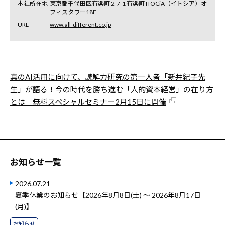
本社所在地
東京都千代田区有楽町 2-7-1 有楽町 ITOCiA（イトシア）オ
フィスタワー18F
URL
www.all-different.co.jp
真のAI活用に向けて、読解力研究の第一人者「新井紀子先
生」が語る！今の時代を勝ち進む「人的資本経営」の在り方
とは 無料スペシャルセミナー2月15日に開催
お知らせ一覧
2026.07.21
夏季休業のお知らせ【2026年8月8日(土) ～ 2026年8月17日
(月)】
お知らせ