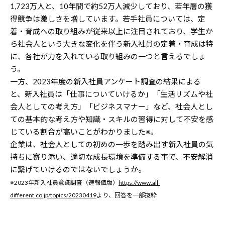
1,723万人と、10年間で約52万人減少しており、若年層の獲
得競争は激しさを増しています。若手社員については、定
着・育成への取り組みが従来以上に注目されており、学生か
ら社会人という大きな変化を伴う新入社員の定着・育成は特
に、各社が力を入れている取り組みの一つと言えるでしょ
う。
一方、2023年度の新入社員アンケート調査の結果による
と、新入社員は「仕事についていけるか」「生活リズムや社
会人としての考え方」「ビジネスマナー」など、社会人とし
ての基本的な考え方や知識・スキルの習得に対して不安を感
じている割合が高いことがわかりました※。
企業は、社会人としての初めの一歩を踏み出す新入社員の気
持ちに寄り添い、適切な成長環境を準備する事で、不安解消
に繋げていけるのではないでしょうか。
※2023年新入社員意識調査（速報値版）
https://www.all-
different.co.jp/topics/20230419
より、回答を一部抜粋