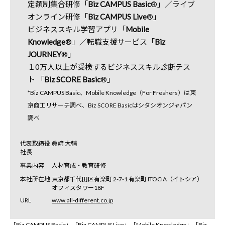
定額制集合研修「
Biz CAMPUS Basic
®」／ライブ
オンライン研修「
Biz CAMPUS Live
®」
ビジネススキル学習アプリ「
Mobile
Knowledge
®」／転職支援サービス「
Biz
JOURNEY
®」
１0万人以上が受検するビジネススキル診断テス
ト 「
Biz SCORE Basic
®」
*Biz CAMPUS Basic、Mobile Knowledge（For Freshers）は東
京商工リサーチ調べ、Biz SCORE Basicはシタシオンジャパン
調べ
代表取締役
眞﨑 大輔
社長
事業内容
人材育成・教育研修
本社所在地
東京都千代田区有楽町 2-7-1 有楽町 ITOCiA（イトシア）
オフィスタワー18F
URL
www.all-different.co.jp
「Biz CAMPUS Basic」「Biz CAMPUS Live」「Mobile Knowledge」「Biz