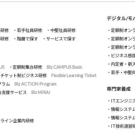
デジタル/モ
員研修
若手社員研修
中堅社員研修
定額制オン
部研修
階層で探す
サービスで探す
定額制オン
定額制オン
ビジネス感
内定者・新
US
定額制集合研修
Biz CAMPUS Basic
若手・中堅
チケット制ビジネス研修
Flexible Learning Ticket
グラム
Biz ACTION Program
専門家養成
合支援サービス
Biz MIRAI
ITエンジニ
情報システム開
情報システ
ンライン企業内研修
IT技術速習