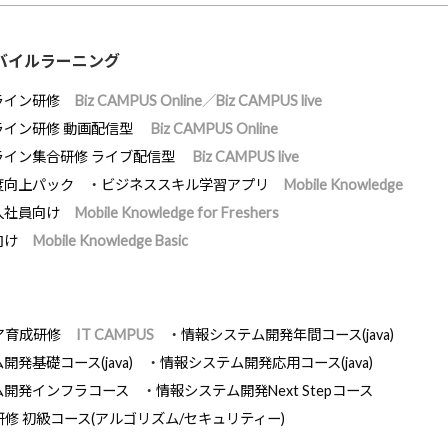
バイルラーニング
ライン研修
Biz CAMPUS Online／Biz CAMPUS live
ライン研修 動画配信型
Biz CAMPUS Online
ライン集合研修 ライブ配信型
Biz CAMPUS live
度向上パック
ビジネススキル学習アプリ
Mobile Knowledge
入社員向け
Mobile Knowledge for Freshers
向け
Mobile Knowledge Basic
ア育成研修
IT CAMPUS
情報システム開発年間コース(java)
発基礎コース(java)
情報システム開発応用コース(java)
ム開発インフラコース
情報システム開発Next Stepコース
研修 初級コース(アルゴリズム/セキュリティー)