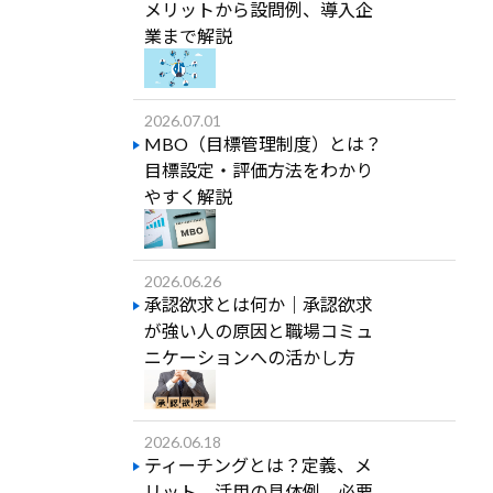
メリットから設問例、導入企
業まで解説
2026.07.01
MBO（目標管理制度）とは？
目標設定・評価方法をわかり
やすく解説
2026.06.26
承認欲求とは何か｜承認欲求
が強い人の原因と職場コミュ
ニケーションへの活かし方
2026.06.18
ティーチングとは？定義、メ
リット、活用の具体例、必要