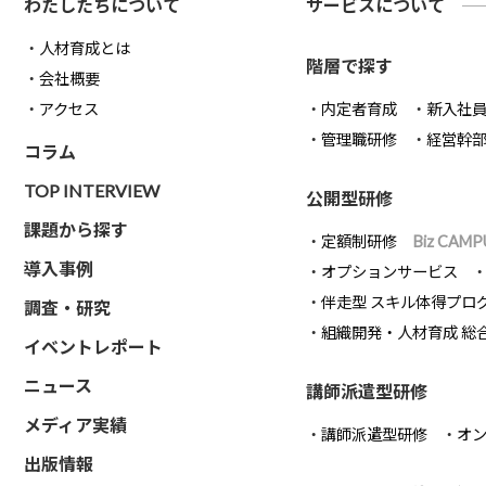
わたしたちについて
サービスについて
人材育成とは
階層で探す
会社概要
アクセス
内定者育成
新入社
管理職研修
経営幹
コラム
TOP INTERVIEW
公開型研修
課題から探す
定額制研修
Biz CAMP
導入事例
オプションサービス
伴走型 スキル体得プロ
調査・研究
組織開発・人材育成 総
イベントレポート
ニュース
講師派遣型研修
メディア実績
講師派遣型研修
オ
出版情報