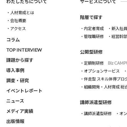
わたしたちについて
サービスについて
人材育成とは
階層で探す
会社概要
アクセス
内定者育成
新入社
管理職研修
経営幹
コラム
TOP INTERVIEW
公開型研修
課題から探す
定額制研修
Biz CAMP
導入事例
オプションサービス
伴走型 スキル体得プロ
調査・研究
組織開発・人材育成 総
イベントレポート
ニュース
講師派遣型研修
メディア実績
講師派遣型研修
オ
出版情報