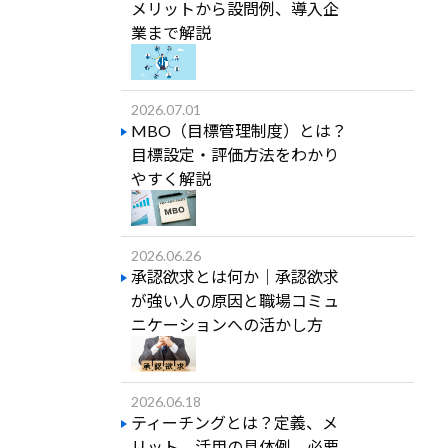
メリットから設問例、導入企
業まで解説
2026.07.01
MBO（目標管理制度）とは？
目標設定・評価方法をわかり
やすく解説
2026.06.26
承認欲求とは何か｜承認欲求
が強い人の原因と職場コミュ
ニケーションへの活かし方
2026.06.18
ティーチングとは？定義、メ
リット、活用の具体例、必要