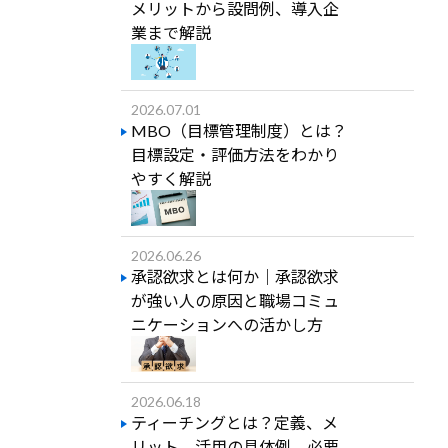
メリットから設問例、導入企
業まで解説
2026.07.01
MBO（目標管理制度）とは？
目標設定・評価方法をわかり
やすく解説
2026.06.26
承認欲求とは何か｜承認欲求
が強い人の原因と職場コミュ
ニケーションへの活かし方
2026.06.18
ティーチングとは？定義、メ
リット、活用の具体例、必要