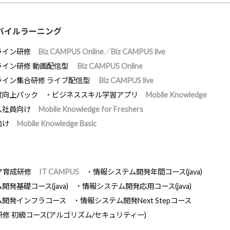
バイルラーニング
ライン研修
Biz CAMPUS Online／Biz CAMPUS live
ライン研修 動画配信型
Biz CAMPUS Online
ライン集合研修 ライブ配信型
Biz CAMPUS live
度向上パック
ビジネススキル学習アプリ
Mobile Knowledge
入社員向け
Mobile Knowledge for Freshers
向け
Mobile Knowledge Basic
ア育成研修
IT CAMPUS
情報システム開発年間コース(java)
発基礎コース(java)
情報システム開発応用コース(java)
ム開発インフラコース
情報システム開発Next Stepコース
研修 初級コース(アルゴリズム/セキュリティー)