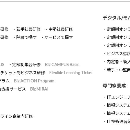
デジタル/モ
員研修
若手社員研修
中堅社員研修
定額制オン
部研修
階層で探す
サービスで探す
定額制オン
定額制オン
ビジネス感
内定者・新
US
定額制集合研修
Biz CAMPUS Basic
若手・中堅
チケット制ビジネス研修
Flexible Learning Ticket
グラム
Biz ACTION Program
専門家養成
合支援サービス
Biz MIRAI
ITエンジニ
情報システム開
情報システ
ンライン企業内研修
IT技術速習