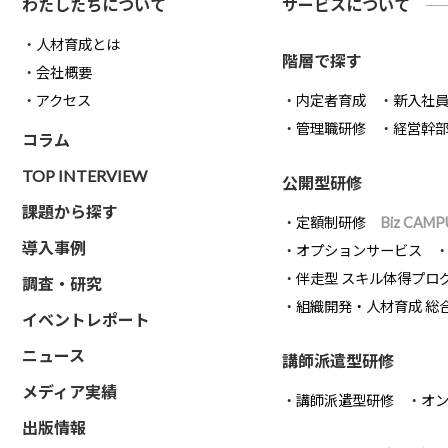
わたしたちについて
サービスについて
人材育成とは
階層で探す
会社概要
アクセス
内定者育成
新入社
管理職研修
経営幹
コラム
TOP INTERVIEW
公開型研修
課題から探す
定額制研修
Biz CAMP
導入事例
オプションサービス
伴走型 スキル体得プロ
調査・研究
組織開発・人材育成 総
イベントレポート
ニュース
講師派遣型研修
メディア実績
講師派遣型研修
オ
出版情報