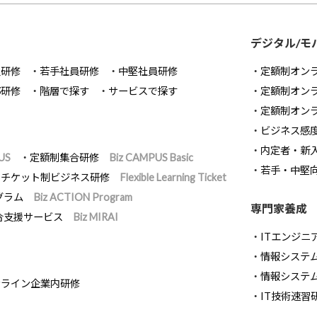
デジタル/モ
員研修
若手社員研修
中堅社員研修
定額制オン
部研修
階層で探す
サービスで探す
定額制オン
定額制オン
ビジネス感
内定者・新
US
定額制集合研修
Biz CAMPUS Basic
若手・中堅
チケット制ビジネス研修
Flexible Learning Ticket
グラム
Biz ACTION Program
専門家養成
合支援サービス
Biz MIRAI
ITエンジニ
情報システム開
情報システ
ンライン企業内研修
IT技術速習