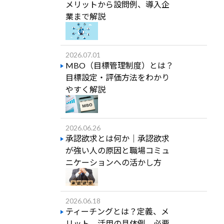
メリットから設問例、導入企
業まで解説
2026.07.01
MBO（目標管理制度）とは？
目標設定・評価方法をわかり
やすく解説
2026.06.26
承認欲求とは何か｜承認欲求
が強い人の原因と職場コミュ
ニケーションへの活かし方
2026.06.18
ティーチングとは？定義、メ
リット、活用の具体例、必要