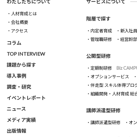
わたしたちについて
サービスについて
人材育成とは
階層で探す
会社概要
アクセス
内定者育成
新入社
管理職研修
経営幹
コラム
TOP INTERVIEW
公開型研修
課題から探す
定額制研修
Biz CAMP
導入事例
オプションサービス
伴走型 スキル体得プロ
調査・研究
組織開発・人材育成 総
イベントレポート
ニュース
講師派遣型研修
メディア実績
講師派遣型研修
オ
出版情報