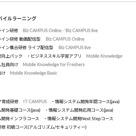
バイルラーニング
ライン研修
Biz CAMPUS Online／Biz CAMPUS live
ライン研修 動画配信型
Biz CAMPUS Online
ライン集合研修 ライブ配信型
Biz CAMPUS live
度向上パック
ビジネススキル学習アプリ
Mobile Knowledge
入社員向け
Mobile Knowledge for Freshers
向け
Mobile Knowledge Basic
ア育成研修
IT CAMPUS
情報システム開発年間コース(java)
発基礎コース(java)
情報システム開発応用コース(java)
ム開発インフラコース
情報システム開発Next Stepコース
研修 初級コース(アルゴリズム/セキュリティー)