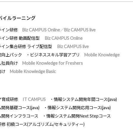
バイルラーニング
ライン研修
Biz CAMPUS Online／Biz CAMPUS live
ライン研修 動画配信型
Biz CAMPUS Online
ライン集合研修 ライブ配信型
Biz CAMPUS live
度向上パック
ビジネススキル学習アプリ
Mobile Knowledge
入社員向け
Mobile Knowledge for Freshers
向け
Mobile Knowledge Basic
ア育成研修
IT CAMPUS
情報システム開発年間コース(java)
発基礎コース(java)
情報システム開発応用コース(java)
ム開発インフラコース
情報システム開発Next Stepコース
研修 初級コース(アルゴリズム/セキュリティー)