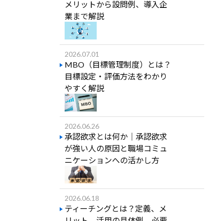
メリットから設問例、導入企
業まで解説
2026.07.01
MBO（目標管理制度）とは？
目標設定・評価方法をわかり
やすく解説
2026.06.26
承認欲求とは何か｜承認欲求
が強い人の原因と職場コミュ
ニケーションへの活かし方
2026.06.18
ティーチングとは？定義、メ
リット、活用の具体例、必要