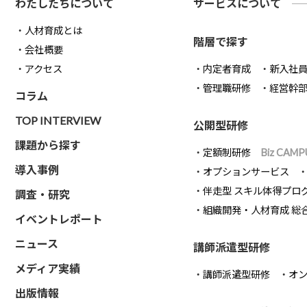
わたしたちについて
サービスについて
人材育成とは
階層で探す
会社概要
アクセス
内定者育成
新入社
管理職研修
経営幹
コラム
TOP INTERVIEW
公開型研修
課題から探す
定額制研修
Biz CAMP
導入事例
オプションサービス
伴走型 スキル体得プロ
調査・研究
組織開発・人材育成 総
イベントレポート
ニュース
講師派遣型研修
メディア実績
講師派遣型研修
オ
出版情報