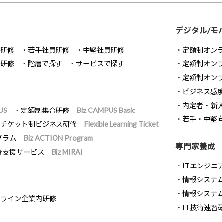
デジタル/モ
員研修
若手社員研修
中堅社員研修
定額制オン
部研修
階層で探す
サービスで探す
定額制オン
定額制オン
ビジネス感
内定者・新
US
定額制集合研修
Biz CAMPUS Basic
若手・中堅
チケット制ビジネス研修
Flexible Learning Ticket
グラム
Biz ACTION Program
専門家養成
合支援サービス
Biz MIRAI
ITエンジニ
情報システム開
情報システ
ンライン企業内研修
IT技術速習