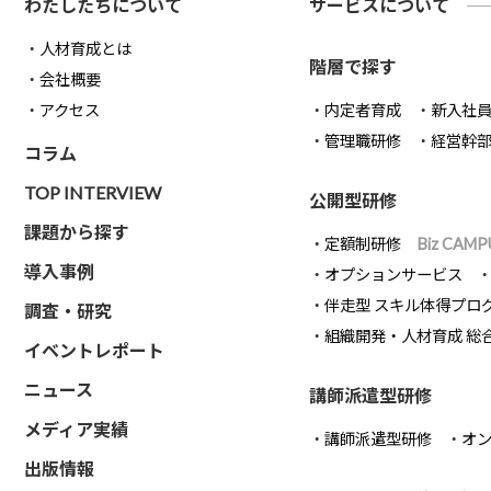
わたしたちについて
サービスについて
人材育成とは
階層で探す
会社概要
アクセス
内定者育成
新入社
管理職研修
経営幹
コラム
TOP INTERVIEW
公開型研修
課題から探す
定額制研修
Biz CAMP
導入事例
オプションサービス
伴走型 スキル体得プロ
調査・研究
組織開発・人材育成 総
イベントレポート
ニュース
講師派遣型研修
メディア実績
講師派遣型研修
オ
出版情報