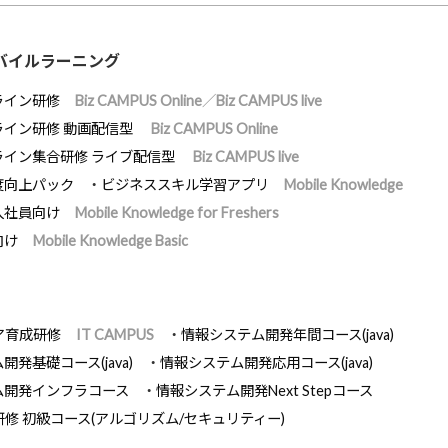
バイルラーニング
ライン研修
Biz CAMPUS Online／Biz CAMPUS live
ライン研修 動画配信型
Biz CAMPUS Online
ライン集合研修 ライブ配信型
Biz CAMPUS live
度向上パック
ビジネススキル学習アプリ
Mobile Knowledge
入社員向け
Mobile Knowledge for Freshers
向け
Mobile Knowledge Basic
ア育成研修
IT CAMPUS
情報システム開発年間コース(java)
発基礎コース(java)
情報システム開発応用コース(java)
ム開発インフラコース
情報システム開発Next Stepコース
研修 初級コース(アルゴリズム/セキュリティー)