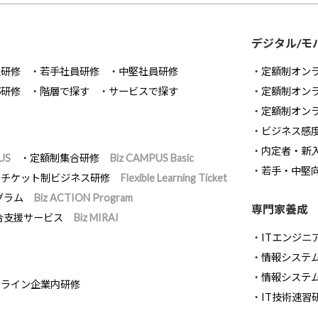
デジタル/モ
員研修
若手社員研修
中堅社員研修
定額制オン
部研修
階層で探す
サービスで探す
定額制オン
定額制オン
ビジネス感
内定者・新
US
定額制集合研修
Biz CAMPUS Basic
若手・中堅
チケット制ビジネス研修
Flexible Learning Ticket
グラム
Biz ACTION Program
専門家養成
合支援サービス
Biz MIRAI
ITエンジニ
情報システム開
情報システ
ンライン企業内研修
IT技術速習