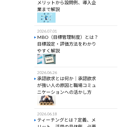
メリットから設問例、導入企
業まで解説
2026.07.01
MBO（目標管理制度）とは？
目標設定・評価方法をわかり
やすく解説
2026.06.26
承認欲求とは何か｜承認欲求
が強い人の原因と職場コミュ
ニケーションへの活かし方
2026.06.18
ティーチングとは？定義、メ
リット、活用の具体例、必要