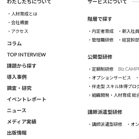
わたしたちについて
サービスについて
人材育成とは
階層で探す
会社概要
アクセス
内定者育成
新入社
管理職研修
経営幹
コラム
TOP INTERVIEW
公開型研修
課題から探す
定額制研修
Biz CAMP
導入事例
オプションサービス
伴走型 スキル体得プロ
調査・研究
組織開発・人材育成 総
イベントレポート
ニュース
講師派遣型研修
メディア実績
講師派遣型研修
オ
出版情報