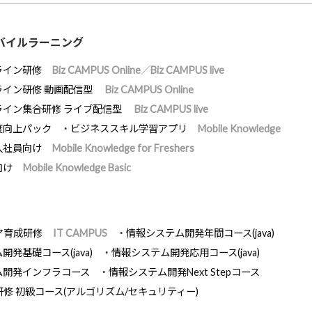
バイルラーニング
ライン研修
Biz CAMPUS Online／Biz CAMPUS live
ライン研修 動画配信型
Biz CAMPUS Online
ライン集合研修 ライブ配信型
Biz CAMPUS live
度向上パック
ビジネススキル学習アプリ
Mobile Knowledge
入社員向け
Mobile Knowledge for Freshers
向け
Mobile Knowledge Basic
ア育成研修
IT CAMPUS
情報システム開発年間コース(java)
発基礎コース(java)
情報システム開発応用コース(java)
ム開発インフラコース
情報システム開発Next Stepコース
研修 初級コース(アルゴリズム/セキュリティー)