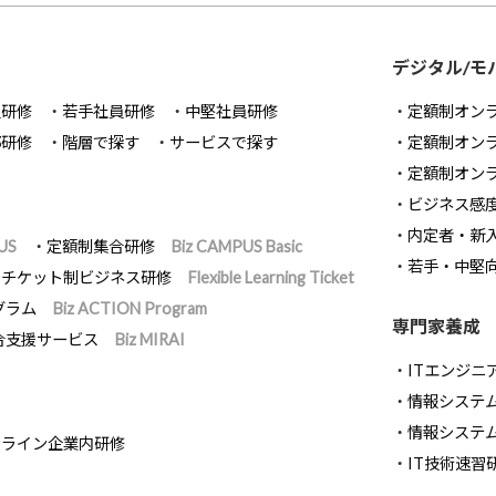
デジタル/モ
員研修
若手社員研修
中堅社員研修
定額制オン
部研修
階層で探す
サービスで探す
定額制オン
定額制オン
ビジネス感
内定者・新
US
定額制集合研修
Biz CAMPUS Basic
若手・中堅
チケット制ビジネス研修
Flexible Learning Ticket
グラム
Biz ACTION Program
専門家養成
合支援サービス
Biz MIRAI
ITエンジニ
情報システム開
情報システ
ンライン企業内研修
IT技術速習