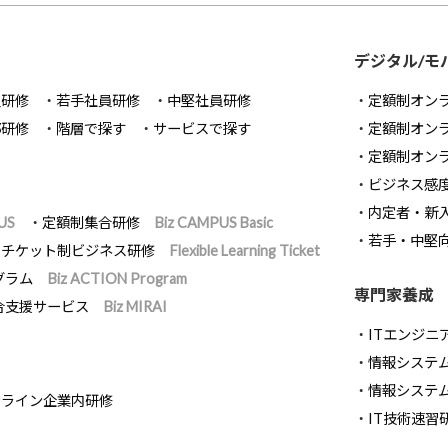
デジタル/モ
員研修
若手社員研修
中堅社員研修
定額制オン
部研修
階層で探す
サービスで探す
定額制オン
定額制オン
ビジネス感
内定者・新
US
定額制集合研修
Biz CAMPUS Basic
若手・中堅
チケット制ビジネス研修
Flexible Learning Ticket
グラム
Biz ACTION Program
専門家養成
合支援サービス
Biz MIRAI
ITエンジニ
情報システム開
情報システ
ンライン企業内研修
IT技術速習