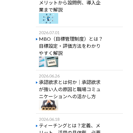
メリットから設問例、導入企
業まで解説
2026.07.01
MBO（目標管理制度）とは？
目標設定・評価方法をわかり
やすく解説
2026.06.26
承認欲求とは何か｜承認欲求
が強い人の原因と職場コミュ
ニケーションへの活かし方
2026.06.18
ティーチングとは？定義、メ
リット、活用の具体例、必要