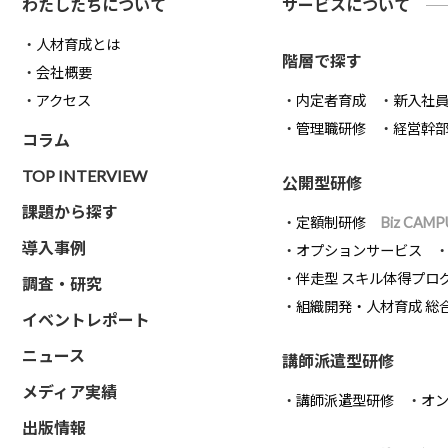
わたしたちについて
サービスについて
人材育成とは
階層で探す
会社概要
アクセス
内定者育成
新入社
管理職研修
経営幹
コラム
TOP INTERVIEW
公開型研修
課題から探す
定額制研修
Biz CAMP
導入事例
オプションサービス
伴走型 スキル体得プロ
調査・研究
組織開発・人材育成 総
イベントレポート
ニュース
講師派遣型研修
メディア実績
講師派遣型研修
オ
出版情報