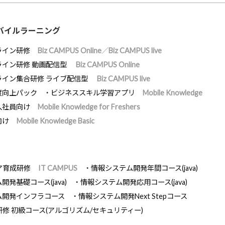
バイルラーニング
ライン研修
Biz CAMPUS Online／Biz CAMPUS live
ライン研修 動画配信型
Biz CAMPUS Online
ライン集合研修 ライブ配信型
Biz CAMPUS live
度向上パック
ビジネススキル学習アプリ
Mobile Knowledge
入社員向け
Mobile Knowledge for Freshers
向け
Mobile Knowledge Basic
ア育成研修
IT CAMPUS
情報システム開発年間コース(java)
発基礎コース(java)
情報システム開発応用コース(java)
ム開発インフラコース
情報システム開発Next Stepコース
研修 初級コース(アルゴリズム/セキュリティー)