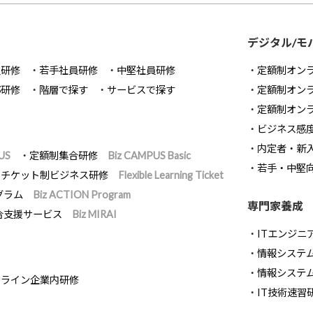
デジタル/モ
員研修
若手社員研修
中堅社員研修
定額制オン
部研修
階層で探す
サービスで探す
定額制オン
定額制オン
ビジネス感
内定者・新
US
定額制集合研修
Biz CAMPUS Basic
若手・中堅
チケット制ビジネス研修
Flexible Learning Ticket
グラム
Biz ACTION Program
専門家養成
合支援サービス
Biz MIRAI
ITエンジニ
情報システム開
情報システ
ンライン企業内研修
IT技術速習