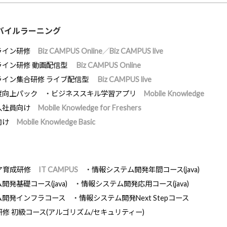
バイルラーニング
ライン研修
Biz CAMPUS Online／Biz CAMPUS live
ライン研修 動画配信型
Biz CAMPUS Online
ライン集合研修 ライブ配信型
Biz CAMPUS live
度向上パック
ビジネススキル学習アプリ
Mobile Knowledge
入社員向け
Mobile Knowledge for Freshers
向け
Mobile Knowledge Basic
ア育成研修
IT CAMPUS
情報システム開発年間コース(java)
発基礎コース(java)
情報システム開発応用コース(java)
ム開発インフラコース
情報システム開発Next Stepコース
研修 初級コース(アルゴリズム/セキュリティー)