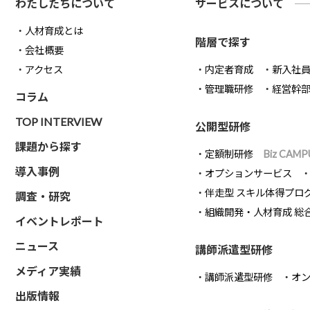
わたしたちについて
サービスについて
人材育成とは
階層で探す
会社概要
アクセス
内定者育成
新入社
管理職研修
経営幹
コラム
TOP INTERVIEW
公開型研修
課題から探す
定額制研修
Biz CAMP
導入事例
オプションサービス
伴走型 スキル体得プロ
調査・研究
組織開発・人材育成 総
イベントレポート
ニュース
講師派遣型研修
メディア実績
講師派遣型研修
オ
出版情報