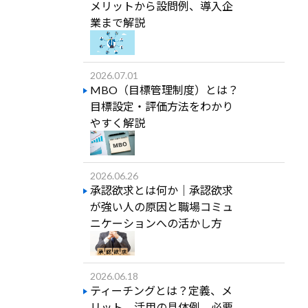
メリットから設問例、導入企
業まで解説
2026.07.01
MBO（目標管理制度）とは？
目標設定・評価方法をわかり
やすく解説
2026.06.26
承認欲求とは何か｜承認欲求
が強い人の原因と職場コミュ
ニケーションへの活かし方
2026.06.18
ティーチングとは？定義、メ
リット、活用の具体例、必要