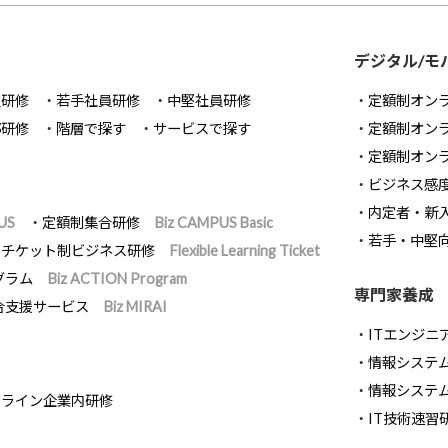
デジタル/モ
員研修
若手社員研修
中堅社員研修
定額制オン
部研修
階層で探す
サービスで探す
定額制オン
定額制オン
ビジネス感
内定者・新
US
定額制集合研修
Biz CAMPUS Basic
若手・中堅
チケット制ビジネス研修
Flexible Learning Ticket
グラム
Biz ACTION Program
専門家養成
合支援サービス
Biz MIRAI
ITエンジニ
情報システム開
情報システ
ンライン企業内研修
IT技術速習