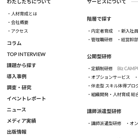
わたしたちについて
サービスについて
人材育成とは
階層で探す
会社概要
アクセス
内定者育成
新入社
管理職研修
経営幹
コラム
TOP INTERVIEW
公開型研修
課題から探す
定額制研修
Biz CAMP
導入事例
オプションサービス
伴走型 スキル体得プロ
調査・研究
組織開発・人材育成 総
イベントレポート
ニュース
講師派遣型研修
メディア実績
講師派遣型研修
オ
出版情報