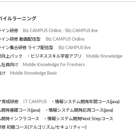
バイルラーニング
ライン研修
Biz CAMPUS Online／Biz CAMPUS live
ライン研修 動画配信型
Biz CAMPUS Online
ライン集合研修 ライブ配信型
Biz CAMPUS live
度向上パック
ビジネススキル学習アプリ
Mobile Knowledge
入社員向け
Mobile Knowledge for Freshers
向け
Mobile Knowledge Basic
ア育成研修
IT CAMPUS
情報システム開発年間コース(java)
発基礎コース(java)
情報システム開発応用コース(java)
ム開発インフラコース
情報システム開発Next Stepコース
研修 初級コース(アルゴリズム/セキュリティー)