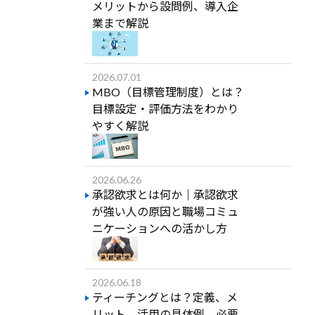
メリットから設問例、導入企
業まで解説
2026.07.01
MBO（目標管理制度）とは？
目標設定・評価方法をわかり
やすく解説
2026.06.26
承認欲求とは何か｜承認欲求
が強い人の原因と職場コミュ
ニケーションへの活かし方
2026.06.18
ティーチングとは？定義、メ
リット、活用の具体例、必要