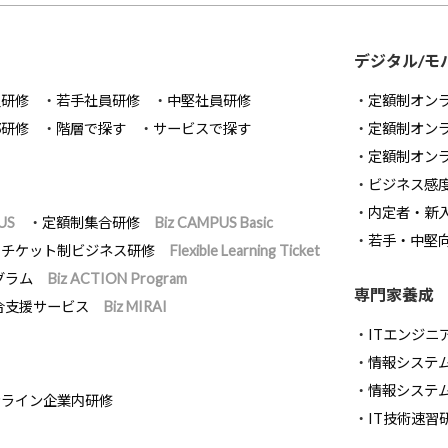
デジタル/モ
員研修
若手社員研修
中堅社員研修
定額制オン
部研修
階層で探す
サービスで探す
定額制オン
定額制オン
ビジネス感
内定者・新
US
定額制集合研修
Biz CAMPUS Basic
若手・中堅
チケット制ビジネス研修
Flexible Learning Ticket
グラム
Biz ACTION Program
専門家養成
合支援サービス
Biz MIRAI
ITエンジニ
情報システム開
情報システ
ンライン企業内研修
IT技術速習