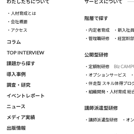
わたしたちについて
サービスについて
人材育成とは
階層で探す
会社概要
アクセス
内定者育成
新入社
管理職研修
経営幹
コラム
TOP INTERVIEW
公開型研修
課題から探す
定額制研修
Biz CAMP
導入事例
オプションサービス
伴走型 スキル体得プロ
調査・研究
組織開発・人材育成 総
イベントレポート
ニュース
講師派遣型研修
メディア実績
講師派遣型研修
オ
出版情報