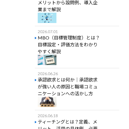
メリットから設問例、導入企
業まで解説
2026.07.01
MBO（目標管理制度）とは？
目標設定・評価方法をわかり
やすく解説
2026.06.26
承認欲求とは何か｜承認欲求
が強い人の原因と職場コミュ
ニケーションへの活かし方
2026.06.18
ティーチングとは？定義、メ
リット、活用の具体例、必要