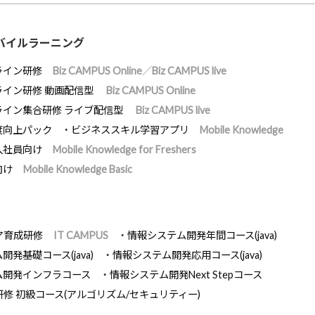
バイルラーニング
ライン研修
Biz CAMPUS Online／Biz CAMPUS live
ライン研修 動画配信型
Biz CAMPUS Online
ライン集合研修 ライブ配信型
Biz CAMPUS live
度向上パック
ビジネススキル学習アプリ
Mobile Knowledge
入社員向け
Mobile Knowledge for Freshers
向け
Mobile Knowledge Basic
ア育成研修
IT CAMPUS
情報システム開発年間コース(java)
発基礎コース(java)
情報システム開発応用コース(java)
ム開発インフラコース
情報システム開発Next Stepコース
研修 初級コース(アルゴリズム/セキュリティー)