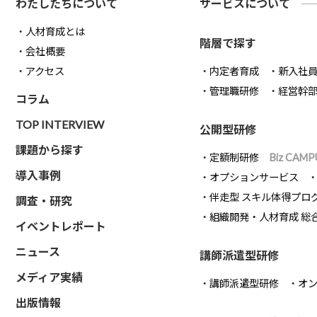
わたしたちについて
サービスについて
人材育成とは
階層で探す
会社概要
アクセス
内定者育成
新入社
管理職研修
経営幹
コラム
TOP INTERVIEW
公開型研修
課題から探す
定額制研修
Biz CAMP
導入事例
オプションサービス
伴走型 スキル体得プロ
調査・研究
組織開発・人材育成 総
イベントレポート
ニュース
講師派遣型研修
メディア実績
講師派遣型研修
オ
出版情報