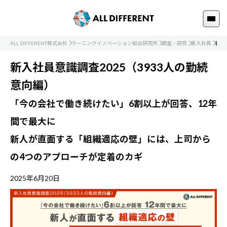
ALL DIFFERENT株式会社
ラーニングイノベーション総合研究所
調査・研究
新入社員
新入
新入社員意識調査2025（3933人の勤続
意向編）
「今の会社で働き続けたい」6割以上が回答、12年
間で最大に
新人が直面する「組織適応の壁」には、上司から
の4つのアプローチが定着のカギ
2025年6月20日