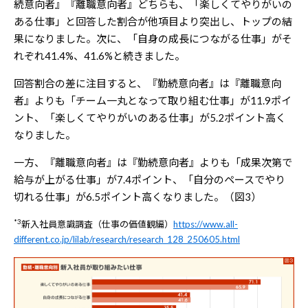
続意向者』『離職意向者』どちらも、「楽しくてやりがいの
ある仕事」と回答した割合が他項目より突出し、トップの結
果になりました。次に、「自身の成長につながる仕事」がそ
れぞれ41.4%、41.6%と続きました。
回答割合の差に注目すると、『勤続意向者』は『離職意向
者』よりも「チーム一丸となって取り組む仕事」が11.9ポイ
ント、「楽しくてやりがいのある仕事」が5.2ポイント高く
なりました。
一方、『離職意向者』は『勤続意向者』よりも「成果次第で
給与が上がる仕事」が7.4ポイント、「自分のペースでやり
切れる仕事」が6.5ポイント高くなりました。（図3）
*3
新入社員意識調査（仕事の価値観編）
https://www.all-
different.co.jp/lilab/research/research_128_250605.html