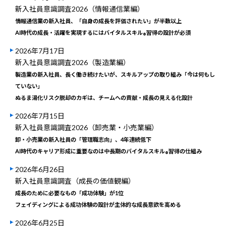
新入社員意識調査2026（情報通信業編）
情報通信業の新入社員、「自身の成長を評価されたい」が半数以上
AI時代の成長・活躍を実現するにはバイタルスキル
習得の設計が必須
®
2026年7月17日
新入社員意識調査2026（製造業編）
製造業の新入社員、長く働き続けたいが、スキルアップの取り組み「今は何もし
ていない」
ぬるま湯化リスク脱却のカギは、チームへの貢献・成長の見える化設計
2026年7月15日
新入社員意識調査2026（卸売業・小売業編）
卸・小売業の新入社員の「管理職志向」、4年連続低下
AI時代のキャリア形成に重要なのは中長期のバイタルスキル
習得の仕組み
®
2026年6月26日
新入社員意識調査（成長の価値観編）
成長のために必要なもの「成功体験」が1位
フェイディングによる成功体験の設計が主体的な成長意欲を高める
2026年6月25日