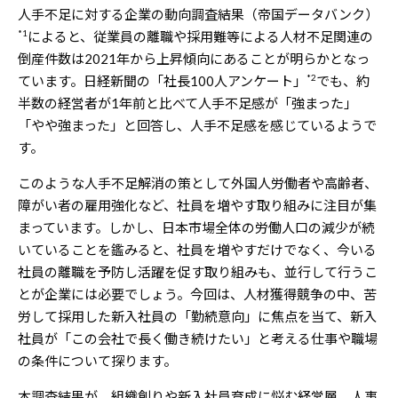
人手不足に対する企業の動向調査結果（帝国データバンク）
*1
によると、従業員の離職や採用難等による人材不足関連の
倒産件数は2021年から上昇傾向にあることが明らかとなっ
*2
ています。日経新聞の「社長100人アンケート」
でも、約
半数の経営者が1年前と比べて人手不足感が「強まった」
「やや強まった」と回答し、人手不足感を感じているようで
す。
このような人手不足解消の策として外国人労働者や高齢者、
障がい者の雇用強化など、社員を増やす取り組みに注目が集
まっています。しかし、日本市場全体の労働人口の減少が続
いていることを鑑みると、社員を増やすだけでなく、今いる
社員の離職を予防し活躍を促す取り組みも、並行して行うこ
とが企業には必要でしょう。今回は、人材獲得競争の中、苦
労して採用した新入社員の「勤続意向」に焦点を当て、新入
社員が「この会社で長く働き続けたい」と考える仕事や職場
の条件について探ります。
本調査結果が、組織創りや新入社員育成に悩む経営層、人事