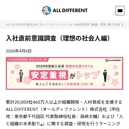
ALL DIFFERENT株式会社
ラーニングイノベーション総合研究所
調査・研究
新入社員
入社
入社直前意識調査（理想の社会人編）
2026年4月6日
累計20,000社460万人以上の組織開発・人材育成を支援する
ALL DIFFERENT（オールディファレント）株式会社（所在
地：東京都千代田区 代表取締役社長：眞﨑大輔）および「人
と組織の未来創り
」に関する調査・研究を行うラーニング
®