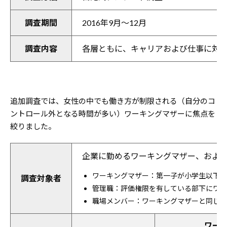
調査期間
2016年9月～12月
調査内容
各層ともに、キャリアおよび仕事に対
追加調査では、女性の中でも働き方が制限される（自分のコ
ントロール外となる時間が多い）ワーキングマザーに焦点を
絞りました。
企業に勤めるワーキングマザー、およ
ワーキングマザー：第一子が小学生以下で
調査対象者
管理職：評価権限を有している部下にワー
職場メンバー：ワーキングマザーと同じ職
ワー