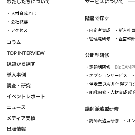
わたしたちについて
サービスについて
人材育成とは
階層で探す
会社概要
アクセス
内定者育成
新入社
管理職研修
経営幹
コラム
TOP INTERVIEW
公開型研修
課題から探す
定額制研修
Biz CAMP
導入事例
オプションサービス
伴走型 スキル体得プロ
調査・研究
組織開発・人材育成 総
イベントレポート
ニュース
講師派遣型研修
メディア実績
講師派遣型研修
オ
出版情報