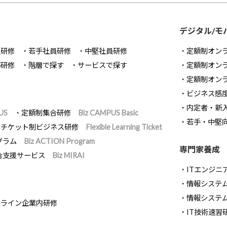
デジタル/モ
員研修
若手社員研修
中堅社員研修
定額制オン
部研修
階層で探す
サービスで探す
定額制オン
定額制オン
ビジネス感
内定者・新
US
定額制集合研修
Biz CAMPUS Basic
若手・中堅
チケット制ビジネス研修
Flexible Learning Ticket
グラム
Biz ACTION Program
専門家養成
合支援サービス
Biz MIRAI
ITエンジニ
情報システム開
情報システ
ンライン企業内研修
IT技術速習