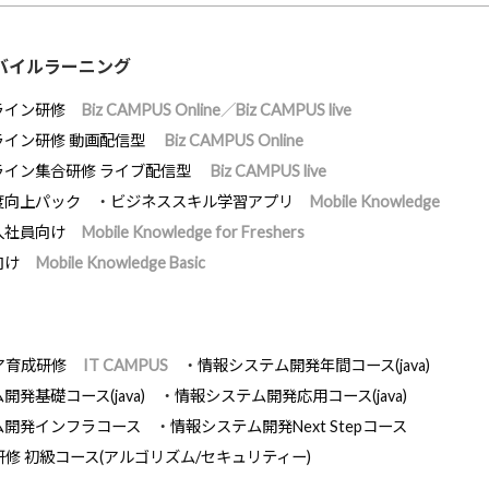
バイルラーニング
ライン研修
Biz CAMPUS Online／Biz CAMPUS live
ライン研修 動画配信型
Biz CAMPUS Online
ライン集合研修 ライブ配信型
Biz CAMPUS live
度向上パック
ビジネススキル学習アプリ
Mobile Knowledge
入社員向け
Mobile Knowledge for Freshers
向け
Mobile Knowledge Basic
ア育成研修
IT CAMPUS
情報システム開発年間コース(java)
発基礎コース(java)
情報システム開発応用コース(java)
ム開発インフラコース
情報システム開発Next Stepコース
研修 初級コース(アルゴリズム/セキュリティー)