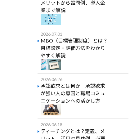
メリットから設問例、導入企
業まで解説
2026.07.01
MBO（目標管理制度）とは？
目標設定・評価方法をわかり
やすく解説
2026.06.26
承認欲求とは何か｜承認欲求
が強い人の原因と職場コミュ
ニケーションへの活かし方
2026.06.18
ティーチングとは？定義、メ
リット、活用の具体例、必要