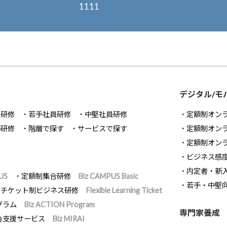
1111
デジタル/モ
員研修
若手社員研修
中堅社員研修
定額制オン
部研修
階層で探す
サービスで探す
定額制オン
定額制オン
ビジネス感
内定者・新
US
定額制集合研修
Biz CAMPUS Basic
若手・中堅
チケット制ビジネス研修
Flexible Learning Ticket
グラム
Biz ACTION Program
専門家養成
合支援サービス
Biz MIRAI