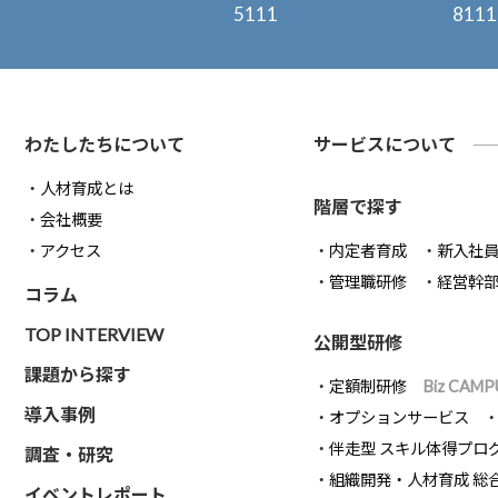
5111
8111
わたしたちについて
サービスについて
人材育成とは
階層で探す
会社概要
アクセス
内定者育成
新入社
管理職研修
経営幹
コラム
TOP INTERVIEW
公開型研修
課題から探す
定額制研修
Biz CAMP
導入事例
オプションサービス
伴走型 スキル体得プロ
調査・研究
組織開発・人材育成 総
イベントレポート