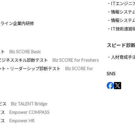
ITエンジニ
情報システム開
情報システ
ンライン企業内研修
IT技術速習
スピード診
スト
Biz SCORE Basic
人材育成手
ビジネススキル診断テスト
Biz SCORE for Freshers
ント・リーダーシップ診断テスト
Biz SCORE for
SNS
ビス
Biz TALENT Bridge
ビス
Empower COMPASS
ビス
Empower HR