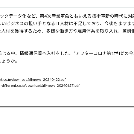
びビックデータ化など、第4次産業革命ともいえる技術革新の時代に対
いビジネスの担い手となるIT人材は不足しており、今後もますま
な人材を獲得するため、多様な働き方や雇用体系を取り入れ、差別
じる中、情報通信業へ入社をした、“アフターコロナ第1世代”の今
しょうか。
ent.co.jp/download/all/news_20240422.pdf
ll-different.co.jp/download/all/news_20240627.pdf