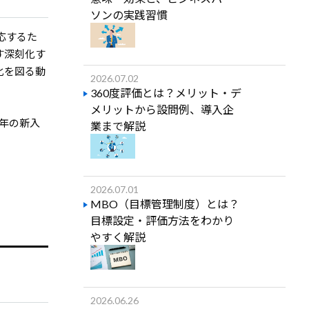
ソンの実践習慣
応するた
す深刻化す
化を図る動
2026.07.02
360度評価とは？メリット・デ
メリットから設問例、導入企
年の新入
業まで解説
2026.07.01
MBO（目標管理制度）とは？
目標設定・評価方法をわかり
やすく解説
2026.06.26