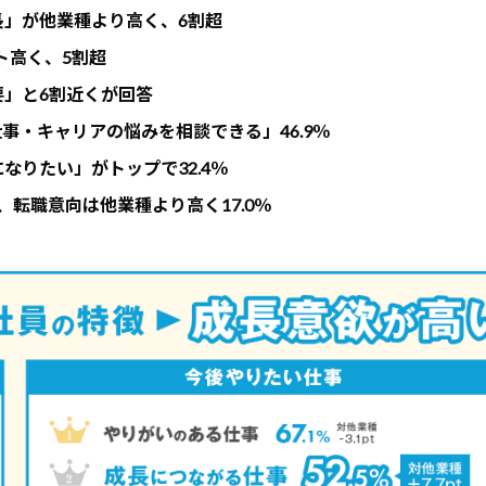
長」が他業種より高く、6割超
ト高く、5割超
要」と6割近くが回答
仕事・キャリアの悩みを相談できる」46.9％
なりたい」がトップで32.4％
、転職意向は他業種より高く17.0％