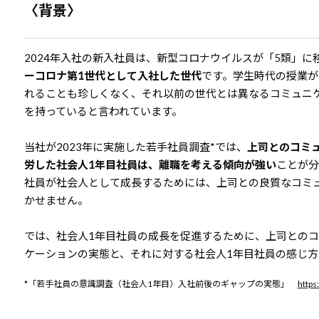
〈背景〉
2024年入社の新入社員は、新型コロナウイルスが「5類」に
ーコロナ第1世代として入社した世代
です。学生時代の授業が
れることも珍しくなく、それ以前の世代とは異なるコミュニ
を持っていると言われています。
当社が2023年に実施した若手社員調査*では、
上司とのコミ
労した社会人1年目社員は、離職を考える傾向が強い
ことが分
社員が社会人として成長するためには、上司との良質なコミ
かせません。
では、社会人1年目社員の成長を促進するために、上司との
ケーションの実態と、それに対する社会人1年目社員の感じ
*「若手社員の意識調査（社会人1年目）入社前後のギャップの実態」
https