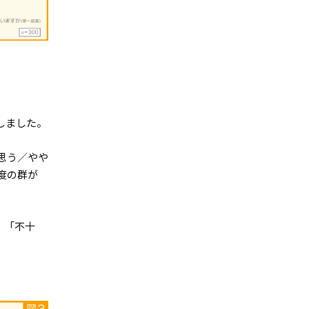
しました。
思う／やや
度の群が
、「不十