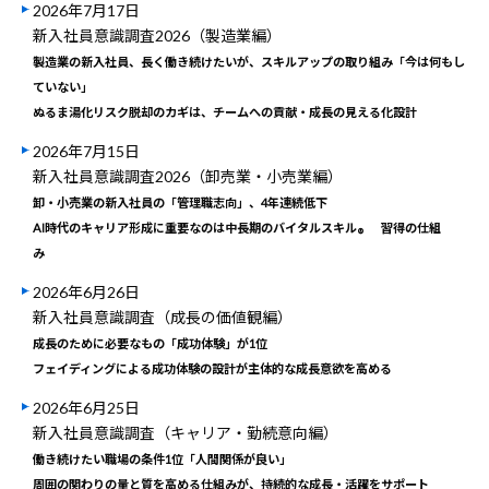
2026年7月17日
新入社員意識調査2026（製造業編）
製造業の新入社員、長く働き続けたいが、スキルアップの取り組み「今は何もし
ていない」
ぬるま湯化リスク脱却のカギは、チームへの貢献・成長の見える化設計
2026年7月15日
新入社員意識調査2026（卸売業・小売業編）
卸・小売業の新入社員の「管理職志向」、4年連続低下
AI時代のキャリア形成に重要なのは中長期のバイタルスキル
習得の仕組
®
み
2026年6月26日
新入社員意識調査（成長の価値観編）
成長のために必要なもの「成功体験」が1位
フェイディングによる成功体験の設計が主体的な成長意欲を高める
2026年6月25日
新入社員意識調査（キャリア・勤続意向編）
働き続けたい職場の条件1位「人間関係が良い」
周囲の関わりの量と質を高める仕組みが、持続的な成長・活躍をサポート