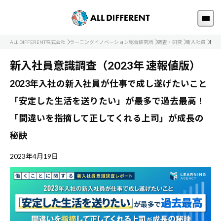
ALL DIFFERENT株式会社
ラーニングイノベーション総合研究所
調査・研究
新入社員
新入
新入社員意識調査（2023年 速報値版）
2023年入社の新入社員が仕事で成し遂げたいこと
「安定した生活を送りたい」が最多で過去最高！
「間違いを指摘して正してくれる上司」が成長の
秘訣
2023年4月19日