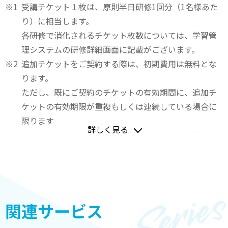
受講チケット１枚は、原則半日研修1回分（1名様あた
り）に相当します。
各研修で消化されるチケット枚数については、学習管
理システムの研修詳細画面に記載がございます。
追加チケットをご契約する際は、初期費用は無料とな
ります。
ただし、既にご契約のチケットの有効期間に、追加チ
ケットの有効期限が重複もしくは連続している場合に
限ります
詳しく見る
当社の研修会場すべてでご利用いただくことが可能で
す。
お申込みは、法人単位もしくは事業部単位とさせてい
ただきます。
対象企業は、正社員301名以上の企業に限らせていただ
関連サービス
きます。
受講チケットの有効期間は1年間です。