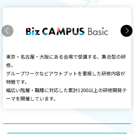
お客様は、研修をキャンセルする場合、研修日の7日前
まで（複数日程で構成されている研修の場合は、初回
の研修の7日前まで）に管理システムにてキャンセル手
続きを行うものとします。
同業の方のお申込みはご遠慮させていただきます。
推奨環境は
こちら
より、事前にご確認ください。
東京・名古屋・大阪にある会場で受講する、集合型の研
修。
グループワークなどアウトプットを重視した研修内容が
ALL DIFFERENT サービス利用規約
特徴です。
幅広い階層・職種に対応した累計1200以上の研修開発テ
ーマを開催しています。